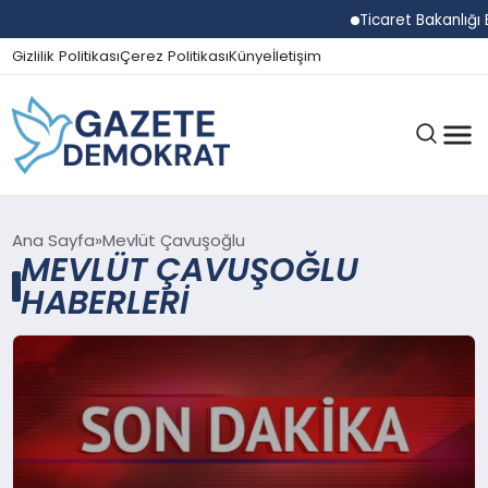
Ticaret Bakanlığı E
Gizlilik Politikası
Çerez Politikası
Künye
İletişim
GÜNDEM
Ana Sayfa
Mevlüt Çavuşoğlu
MEVLÜT ÇAVUŞOĞLU
HABERLERI
EKONOMI
SPOR
MAGAZIN