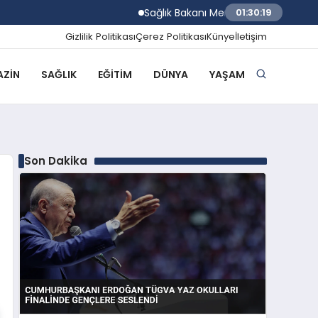
Sağlık Bakanı Memişoğlu Trabzon Şehir Has
01:30:20
Gizlilik Politikası
Çerez Politikası
Künye
İletişim
ZIN
SAĞLIK
EĞITIM
DÜNYA
YAŞAM
Son Dakika