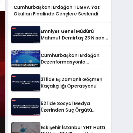
Cumhurbaşkanı Erdoğan TÜGVA Yaz
Okulları Finalinde Gençlere Seslendi
Emniyet Genel Müdürü
Mahmut Demirtaş 23 Nisan
Mesajı Yayınladı
Cumhurbaşkanı Erdoğan
Dezenformasyonla
Mücadeleyi Millî Güvenlik
Sorunu Saydı
31 İlde Eş Zamanlı Göçmen
Kaçakçılığı Operasyonu
52 İlde Sosyal Medya
Üzerinden Suç Örgütü
Propagandasına
Operasyon
Eskişehir İstanbul YHT Hattı