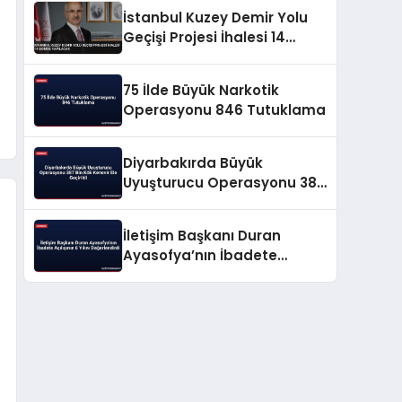
İstanbul Kuzey Demir Yolu
Geçişi Projesi İhalesi 14
Ekimde Yapılacak
75 İlde Büyük Narkotik
Operasyonu 846 Tutuklama
Diyarbakırda Büyük
Uyuşturucu Operasyonu 387
Bin Kök Kenevir Ele Geçirildi
İletişim Başkanı Duran
Ayasofya’nın İbadete
Açılışının 6 Yılını
Değerlendirdi