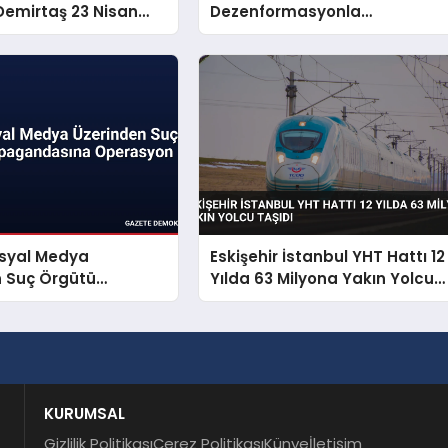
emirtaş 23 Nisan
Dezenformasyonla
yınladı
Mücadeleyi Millî Güvenlik
Sorunu Saydı
osyal Medya
Eskişehir İstanbul YHT Hattı 12
n Suç Örgütü
Yılda 63 Milyona Yakın Yolcu
dasına Operasyon
Taşıdı
KURUMSAL
Gizlilik Politikası
Çerez Politikası
Künye
İletişim