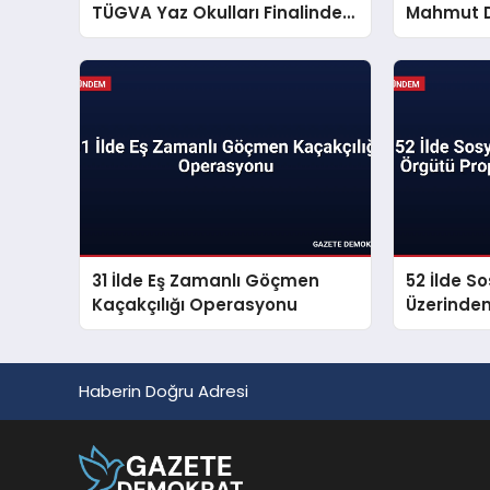
TÜGVA Yaz Okulları Finalinde
Mahmut D
Gençlere Seslendi
Mesajı Ya
31 İlde Eş Zamanlı Göçmen
52 İlde S
Kaçakçılığı Operasyonu
Üzerinde
Propagan
Haberin Doğru Adresi