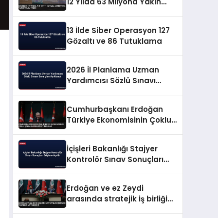
12 Yılda 63 Milyona Yakın
Yolcu Taşıdı
13 İlde Siber Operasyon 127
Gözaltı ve 86 Tutuklama
2026 İl Planlama Uzman
Yardımcısı Sözlü Sınavı
Sonuçları Açıklandı
Cumhurbaşkanı Erdoğan
Türkiye Ekonomisinin Çoklu
Şoklara Direncini Vurguladı
İçişleri Bakanlığı Stajyer
Kontrolör Sınav Sonuçları
Erişime Açıldı
Erdoğan ve ez Zeydi
arasında stratejik iş birliği
ve enerji mutabakatı