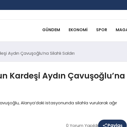
GÜNDEM
EKONOMI
SPOR
MAGA
şi Aydın Çavuşoğlu’na Silahlı Saldırı
un Kardeşi Aydın Çavuşoğlu’na
vuşoğlu, Alanya’daki istasyonunda silahla vurularak ağır
0 Yorum Yapıldı
Paylaş