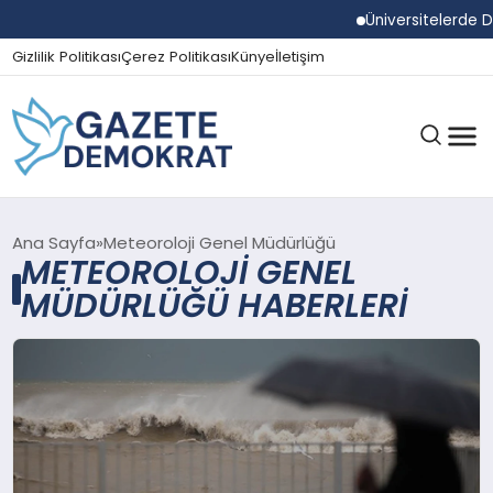
Üniversitelerde 
Gizlilik Politikası
Çerez Politikası
Künye
İletişim
GÜNDEM
Ana Sayfa
Meteoroloji Genel Müdürlüğü
METEOROLOJI GENEL
MÜDÜRLÜĞÜ HABERLERI
EKONOMI
SPOR
MAGAZIN