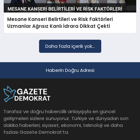
Mesane Kanseri Belirtileri ve Risk Faktörleri
SAĞLIK
Uzmanlar Ağrısız Kanlı İdrara Dikkat Çekti
EĞITIM
Daha fazla içerik yok...
DÜNYA
Haberin Doğru Adresi
YAŞAM
Tarafsız ve doğru habercilik anlayışıyla en güncel
gelişmeleri sizlere sunuyoruz. Türkiye ve dünyadan son
dakika haberleri, siyaset, ekonomi, teknoloji ve daha
fazlası Gazete Demokrat’ta.