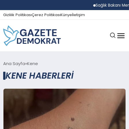
Sağlık Bakanı Memi
Gizlilik Politikası
Çerez Politikası
Künye
İletişim
GÜNDEM
Ana Sayfa
Kene
KENE HABERLERI
EKONOMI
SPOR
MAGAZIN