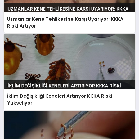
Uzmanlar Kene Tehlikesine Karşı Uyarıyor: KKKA
SAĞLIK
Riski Artıyor
EĞITIM
DÜNYA
YAŞAM
İklim Değişikliği Keneleri Artırıyor KKKA Riski
Yükseliyor