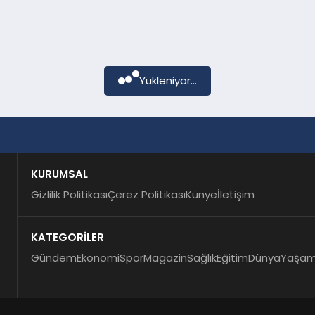
Yükleniyor...
KURUMSAL
Gizlilik Politikası
Çerez Politikası
Künye
İletişim
KATEGORİLER
Gündem
Ekonomi
Spor
Magazin
Sağlık
Eğitim
Dünya
Yaşa