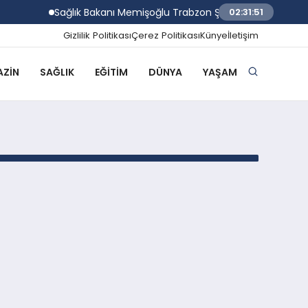
Sağlık Bakanı Memişoğlu Trabzon Şehir Hastanesi için ta
02:31:51
Gizlilik Politikası
Çerez Politikası
Künye
İletişim
ZIN
SAĞLIK
EĞITIM
DÜNYA
YAŞAM