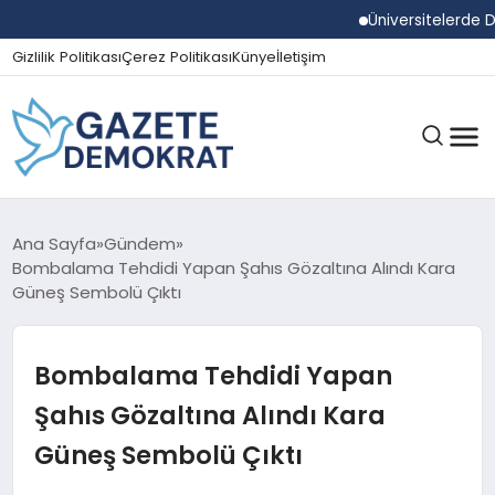
Üniversitelerde Dum
Gizlilik Politikası
Çerez Politikası
Künye
İletişim
GÜNDEM
Ana Sayfa
Gündem
Bombalama Tehdidi Yapan Şahıs Gözaltına Alındı Kara
Güneş Sembolü Çıktı
EKONOMI
Bombalama Tehdidi Yapan
SPOR
Şahıs Gözaltına Alındı Kara
Güneş Sembolü Çıktı
MAGAZIN