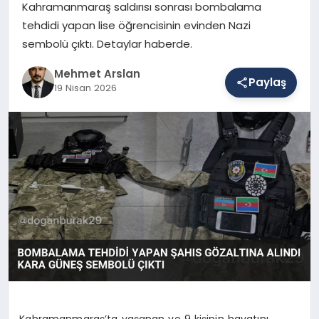
Kahramanmaraş saldırısı sonrası bombalama
tehdidi yapan lise öğrencisinin evinden Nazi
sembolü çıktı. Detaylar haberde.
SAĞLIK
Mehmet Arslan
Paylaş
19 Nisan 2026
EĞITIM
DÜNYA
YAŞAM
Kahramanmaraş’ta yaşanan ve 9 kişinin hayatını