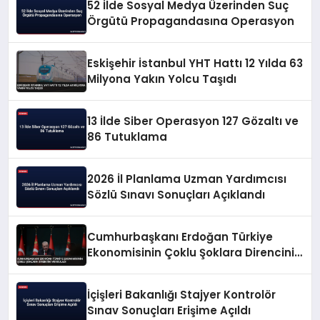
52 İlde Sosyal Medya Üzerinden Suç
Örgütü Propagandasına Operasyon
Eskişehir İstanbul YHT Hattı 12 Yılda 63
Milyona Yakın Yolcu Taşıdı
13 İlde Siber Operasyon 127 Gözaltı ve
86 Tutuklama
2026 İl Planlama Uzman Yardımcısı
Sözlü Sınavı Sonuçları Açıklandı
Cumhurbaşkanı Erdoğan Türkiye
Ekonomisinin Çoklu Şoklara Direncini
Vurguladı
İçişleri Bakanlığı Stajyer Kontrolör
Sınav Sonuçları Erişime Açıldı