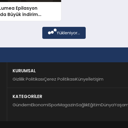
 Lumea Epilasyon
da Büyük İndirim
yası Başladı
Yükleniyor...
KURUMSAL
Gizlilik Politikası
Çerez Politikası
Künye
İletişim
KATEGORİLER
Gündem
Ekonomi
Spor
Magazin
Sağlık
Eğitim
Dünya
Yaşa