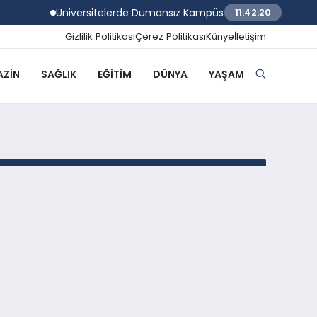
Üniversitelerde Dumansız Kampüs Dönemi Başlıyor
11:42:20
Gizlilik Politikası
Çerez Politikası
Künye
İletişim
ZIN
SAĞLIK
EĞITIM
DÜNYA
YAŞAM