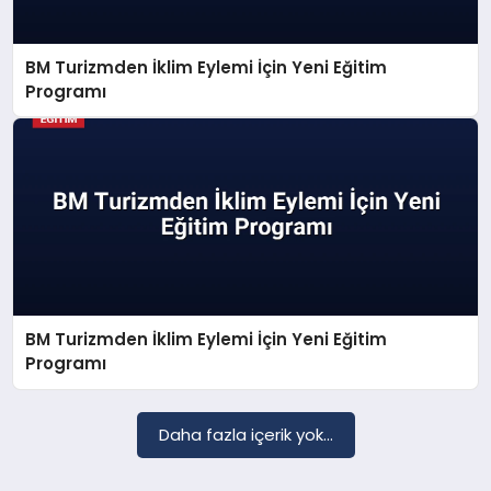
BM Turizmden İklim Eylemi İçin Yeni Eğitim
SAĞLIK
Programı
EĞITIM
DÜNYA
YAŞAM
BM Turizmden İklim Eylemi İçin Yeni Eğitim
Programı
Daha fazla içerik yok...