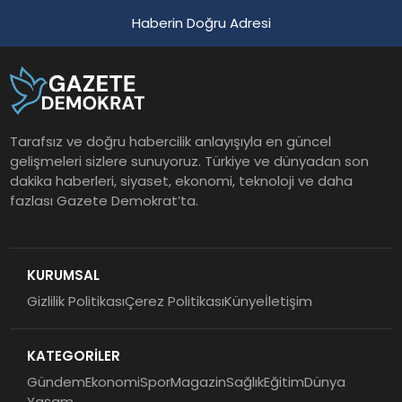
Haberin Doğru Adresi
Tarafsız ve doğru habercilik anlayışıyla en güncel
gelişmeleri sizlere sunuyoruz. Türkiye ve dünyadan son
dakika haberleri, siyaset, ekonomi, teknoloji ve daha
fazlası Gazete Demokrat’ta.
KURUMSAL
Gizlilik Politikası
Çerez Politikası
Künye
İletişim
KATEGORİLER
Gündem
Ekonomi
Spor
Magazin
Sağlık
Eğitim
Dünya
Yaşam