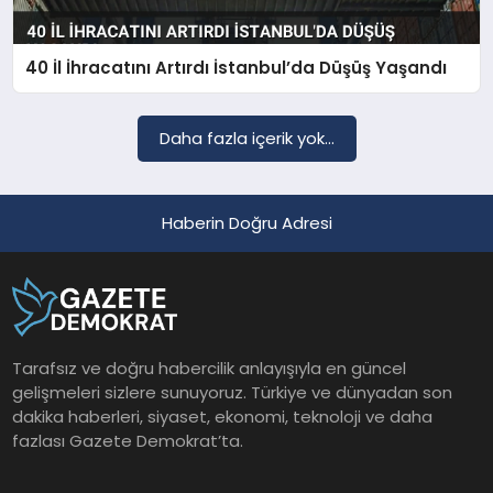
40 İl İhracatını Artırdı İstanbul’da Düşüş Yaşandı
SAĞLIK
Daha fazla içerik yok...
EĞITIM
Haberin Doğru Adresi
DÜNYA
YAŞAM
Tarafsız ve doğru habercilik anlayışıyla en güncel
gelişmeleri sizlere sunuyoruz. Türkiye ve dünyadan son
dakika haberleri, siyaset, ekonomi, teknoloji ve daha
fazlası Gazete Demokrat’ta.