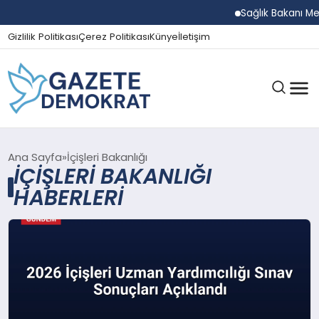
Sağlık Bakanı Memişo
Gizlilik Politikası
Çerez Politikası
Künye
İletişim
GÜNDEM
Ana Sayfa
İçişleri Bakanlığı
İÇIŞLERI BAKANLIĞI
HABERLERI
EKONOMI
SPOR
MAGAZIN