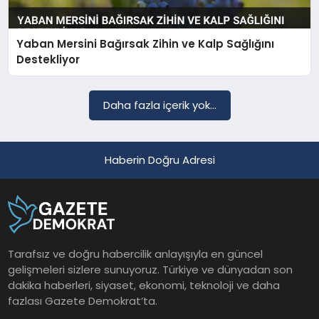
Yaban Mersini Bağırsak Zihin ve Kalp Sağlığını
SAĞLIK
Destekliyor
EĞITIM
Daha fazla içerik yok...
DÜNYA
Haberin Doğru Adresi
YAŞAM
Tarafsız ve doğru habercilik anlayışıyla en güncel
gelişmeleri sizlere sunuyoruz. Türkiye ve dünyadan son
dakika haberleri, siyaset, ekonomi, teknoloji ve daha
fazlası Gazete Demokrat’ta.