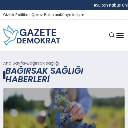
Sultan Kabus Üniv
Gizlilik Politikası
Çerez Politikası
Künye
İletişim
GÜNDEM
Ana Sayfa
Bağırsak sağlığı
BAĞIRSAK SAĞLIĞI
HABERLERI
EKONOMI
SPOR
MAGAZIN