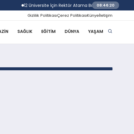
12 Üniversite İçin Rektör Atama Başvuruları Başlıyor
08:46:20
Gizlilik Politikası
Çerez Politikası
Künye
İletişim
ZIN
SAĞLIK
EĞITIM
DÜNYA
YAŞAM