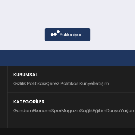
Yükleniyor...
KURUMSAL
Gizlilik Politikası
Çerez Politikası
Künye
İletişim
KATEGORİLER
Gündem
Ekonomi
Spor
Magazin
Sağlık
Eğitim
Dünya
Yaşa