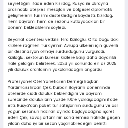
seyrettiğini ifade eden Kızıldağ, Rusya ile Ukrayna
arasındaki ateşkes mesajları ve bölgesel diplomatik
gelişmelerin turizmi desteklediğini kaydetti. Kızıldağ,
hem bayramı hem de sezonu kutlayacakları bir
dönem beklediklerini söyledi.
Seyahat acentesi yetkilisi Hira Kızıloğlu, Orta Doğu’daki
krizlere rağmen Türkiye’nin Avrupa ülkeleri için güvenli
bir destinasyon olmayı sürdürdüğünü vurguladı.
Kızıloğlu, sektörün küresel krizlere karşı daha dayanıklı
hale geldiğini belirterek, 2026 yılı sonunda en az 2025
yılı doluluk oranlarının yakalanacağını öngördü.
Profesyonel Otel Yöneticileri Derneği Başkan
Yardımcısı Ercan Çek, Kurban Bayramı döneminde
otellerde ciddi doluluk beklendiğini ve bayram
sürecinde dolulukların yüzde 100’e yaklaşacağını ifade
etti. Rusya’dan paket tur satışlarının sürdüğünü ve asıl
yoğun sezonun haziran ayında başlayacağına işaret
eden Çek, savaş ortamının sona ermesi halinde geçen
yıldan daha iyi bir sezon yaşanabileceğini belirtti.