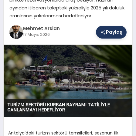
ayından itibaren talepteki yükselişle 2025 yılı doluluk
oranlarının yakalanması hedefleniyor.
SAĞLIK
Mehmet Arslan
Paylaş
17 Mayıs 2026
EĞITIM
DÜNYA
YAŞAM
Antalya’daki turizm sektörü temsilcileri, sezonun ilk