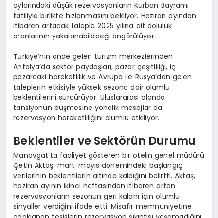
aylarındaki düşük rezervasyonların Kurban Bayramı
tatiliyle birlikte hızlanmasını bekliyor. Haziran ayından
itibaren artacak taleple 2025 yılına ait doluluk
oranlarının yakalanabileceği öngörülüyor.
Türkiye’nin önde gelen turizm merkezlerinden
Antalya’da sektör paydaşları, pazar çeşitliliği, iç
pazardaki hareketlilik ve Avrupa ile Rusya’dan gelen
taleplerin etkisiyle yüksek sezona dair olumlu
beklentilerini sürdürüyor. Uluslararası alanda
tansiyonun düşmesine yönelik mesajlar da
rezervasyon hareketliliğini olumlu etkiliyor.
Beklentiler ve Sektörün Durumu
Manavgat’ta faaliyet gösteren bir otelin genel müdürü
Çetin Aktaş, mart-mayıs dönemindeki başlangıç
verilerinin beklentilerin altında kaldığını belirtti. Aktaş,
haziran ayının ikinci haftasından itibaren artan
rezervasyonların sezonun geri kalanı için olumlu
sinyaller verdiğini ifade etti. Misafir memnuniyetine
odaklanan tesislerin rezervasyon sıkıntısı yaşamadığını