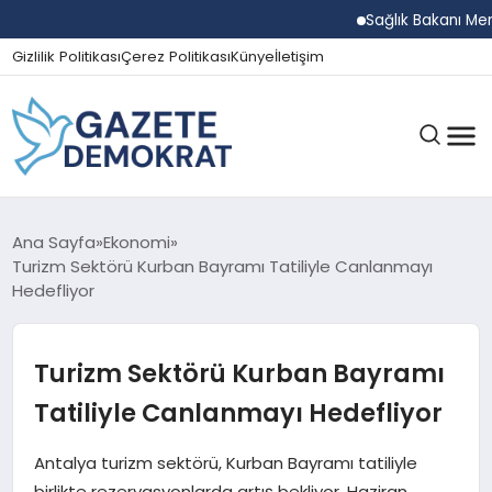
Sağlık Bakanı Memişoğlu
Gizlilik Politikası
Çerez Politikası
Künye
İletişim
GÜNDEM
Ana Sayfa
Ekonomi
Turizm Sektörü Kurban Bayramı Tatiliyle Canlanmayı
Hedefliyor
EKONOMI
Turizm Sektörü Kurban Bayramı
SPOR
Tatiliyle Canlanmayı Hedefliyor
Antalya turizm sektörü, Kurban Bayramı tatiliyle
MAGAZIN
birlikte rezervasyonlarda artış bekliyor. Haziran