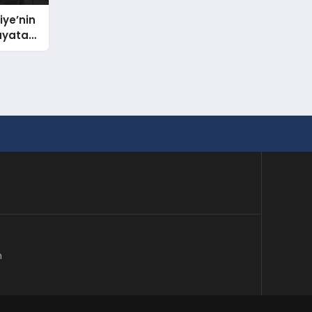
iye’nin
Hayata
m