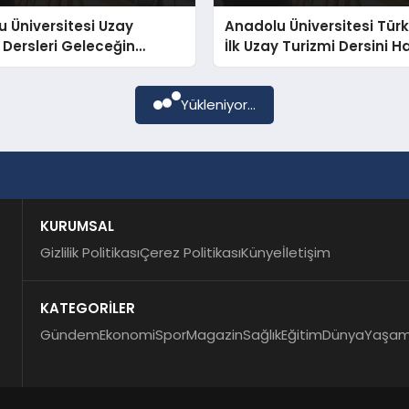
 Üniversitesi Uzay
Anadolu Üniversitesi Türk
 Dersleri Geleceğin
İlk Uzay Turizmi Dersini 
lerini Gökyüzüne
Geçirdi
or
Yükleniyor...
KURUMSAL
Gizlilik Politikası
Çerez Politikası
Künye
İletişim
KATEGORİLER
Gündem
Ekonomi
Spor
Magazin
Sağlık
Eğitim
Dünya
Yaşa