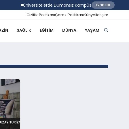
Üniversitelerde Dumansız Kampüs Dönemi Başlıyor
12:16:30
Gizlilik Politikası
Çerez Politikası
Künye
İletişim
ZIN
SAĞLIK
EĞITIM
DÜNYA
YAŞAM