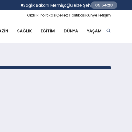
Sağlık Bakanı Memişoğlu Rize Şehir Hastanesinde İnce
05:54:28
Gizlilik Politikası
Çerez Politikası
Künye
İletişim
ZIN
SAĞLIK
EĞITIM
DÜNYA
YAŞAM