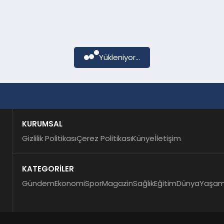
Yükleniyor...
KURUMSAL
Gizlilik Politikası
Çerez Politikası
Künye
İletişim
KATEGORİLER
Gündem
Ekonomi
Spor
Magazin
Sağlık
Eğitim
Dünya
Yaşa