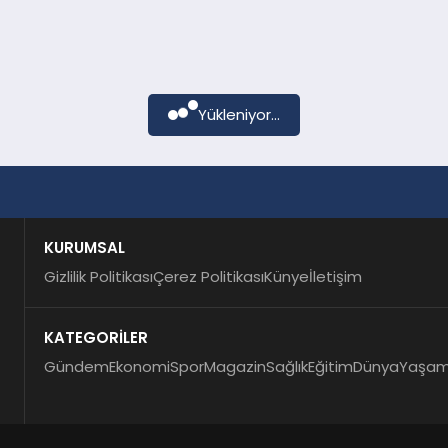
Yükleniyor...
KURUMSAL
Gizlilik Politikası
Çerez Politikası
Künye
İletişim
KATEGORİLER
Gündem
Ekonomi
Spor
Magazin
Sağlık
Eğitim
Dünya
Yaşa