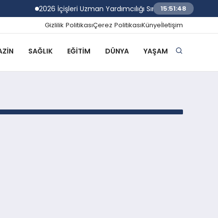
2026 İçişleri Uzman Yardımcılığı Sınav Sonuçları Açıklan
15:51:48
Gizlilik Politikası
Çerez Politikası
Künye
İletişim
ZIN
SAĞLIK
EĞITIM
DÜNYA
YAŞAM