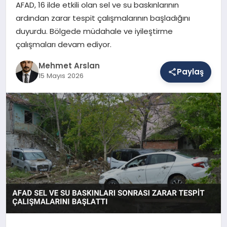
AFAD, 16 ilde etkili olan sel ve su baskınlarının
ardından zarar tespit çalışmalarının başladığını
duyurdu. Bölgede müdahale ve iyileştirme
SAĞLIK
çalışmaları devam ediyor.
Mehmet Arslan
EĞITIM
Paylaş
15 Mayıs 2026
DÜNYA
YAŞAM