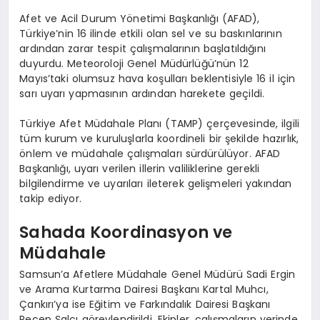
Afet ve Acil Durum Yönetimi Başkanlığı (AFAD),
Türkiye’nin 16 ilinde etkili olan sel ve su baskınlarının
ardından zarar tespit çalışmalarının başlatıldığını
duyurdu. Meteoroloji Genel Müdürlüğü’nün 12
Mayıs’taki olumsuz hava koşulları beklentisiyle 16 il için
sarı uyarı yapmasının ardından harekete geçildi.
Türkiye Afet Müdahale Planı (TAMP) çerçevesinde, ilgili
tüm kurum ve kuruluşlarla koordineli bir şekilde hazırlık,
önlem ve müdahale çalışmaları sürdürülüyor. AFAD
Başkanlığı, uyarı verilen illerin valiliklerine gerekli
bilgilendirme ve uyarıları ileterek gelişmeleri yakından
takip ediyor.
Sahada Koordinasyon ve
Müdahale
Samsun’a Afetlere Müdahale Genel Müdürü Sadi Ergin
ve Arama Kurtarma Dairesi Başkanı Kartal Muhcı,
Çankırı’ya ise Eğitim ve Farkındalık Dairesi Başkanı
Recep Şalcı görevlendirildi. Ekipler, çalışmaların yerinde