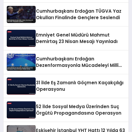
Cumhurbaşkanı Erdoğan TÜGVA Yaz
Okulları Finalinde Gençlere Seslendi
Emniyet Genel Müdürü Mahmut
Demirtaş 23 Nisan Mesajı Yayınladı
Cumhurbaşkanı Erdoğan
Dezenformasyonla Mücadeleyi Millî
Güvenlik Sorunu Saydı
31 İlde Eş Zamanlı Göçmen Kaçakçılığı
Operasyonu
52 İlde Sosyal Medya Üzerinden Suç
Örgütü Propagandasına Operasyon
Eskişehir İstanbul YHT Hattı 12 Yılda 63