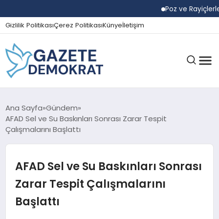
Poz ve Rayiçlerle Yak
Gizlilik Politikası
Çerez Politikası
Künye
İletişim
GÜNDEM
Ana Sayfa
Gündem
AFAD Sel ve Su Baskınları Sonrası Zarar Tespit
Çalışmalarını Başlattı
EKONOMI
AFAD Sel ve Su Baskınları Sonrası
SPOR
Zarar Tespit Çalışmalarını
Başlattı
MAGAZIN