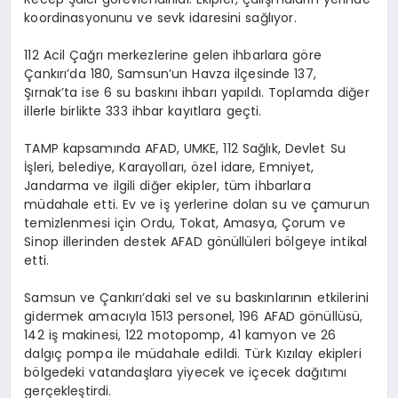
koordinasyonunu ve sevk idaresini sağlıyor.
112 Acil Çağrı merkezlerine gelen ihbarlara göre
Çankırı’da 180, Samsun’un Havza ilçesinde 137,
Şırnak’ta ise 6 su baskını ihbarı yapıldı. Toplamda diğer
illerle birlikte 333 ihbar kayıtlara geçti.
TAMP kapsamında AFAD, UMKE, 112 Sağlık, Devlet Su
İşleri, belediye, Karayolları, özel idare, Emniyet,
Jandarma ve ilgili diğer ekipler, tüm ihbarlara
müdahale etti. Ev ve iş yerlerine dolan su ve çamurun
temizlenmesi için Ordu, Tokat, Amasya, Çorum ve
Sinop illerinden destek AFAD gönüllüleri bölgeye intikal
etti.
Samsun ve Çankırı’daki sel ve su baskınlarının etkilerini
gidermek amacıyla 1513 personel, 196 AFAD gönüllüsü,
142 iş makinesi, 122 motopomp, 41 kamyon ve 26
dalgıç pompa ile müdahale edildi. Türk Kızılay ekipleri
bölgedeki vatandaşlara yiyecek ve içecek dağıtımı
gerçekleştirdi.