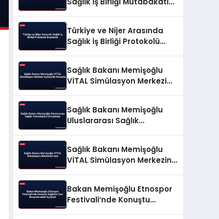
Sağlık İş Birliği Mutabakatı
İmzalandı
Türkiye ve Nijer Arasında
Sağlık İş Birliği Protokolü
İmzalandı
Sağlık Bakanı Memişoğlu
VİTAL Simülasyon Merkezi
Açılışında Konuştu
Sağlık Bakanı Memişoğlu
Uluslararası Sağlık
Teknolojileri Zirvesinde
Sağlık Bakanı Memişoğlu
VİTAL Simülasyon Merkezini
Açtı
Bakan Memişoğlu Etnospor
Festivali’nde Konuştu
Sağlıkta Yeni Düzenlemeleri