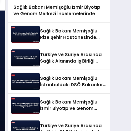
Sağlık Bakanı Memişoğlu İzmir Biyotıp
ve Genom Merkezi İncelemelerinde
Sağlık Bakanı Memişoğlu
Rize Şehir Hastanesinde
İnceleme Yaptı
Türkiye ve Suriye Arasında
Sağlık Alanında İş Birliği
Anlaşması
Sağlık Bakanı Memişoğlu
İstanbuldaki DSÖ Bakanlar
Konferansında Konuştu
Sağlık Bakanı Memişoğlu
İzmir Biyotıp ve Genom
Merkezi’nde Üreten Sağlık
Vurgusu Yaptı
Türkiye ve Suriye Arasında