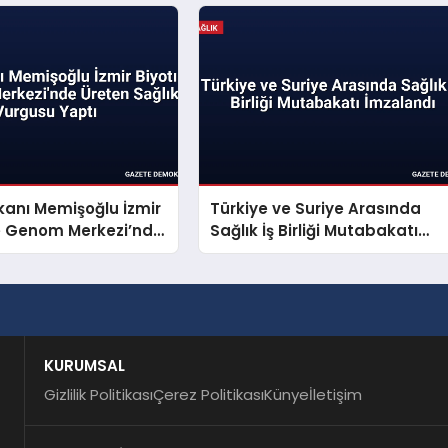
kanı Memişoğlu İzmir
Türkiye ve Suriye Arasında
ve Genom Merkezi’nde
Sağlık İş Birliği Mutabakatı
ğlık Vurgusu Yaptı
İmzalandı
KURUMSAL
Gizlilik Politikası
Çerez Politikası
Künye
İletişim