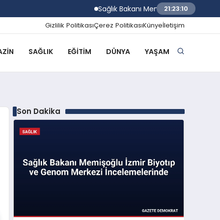
Sağlık Bakanı Memişoğlu İzmir Biyotıp 
21:23:11
Gizlilik Politikası
Çerez Politikası
Künye
İletişim
ZIN
SAĞLIK
EĞITIM
DÜNYA
YAŞAM
Son Dakika