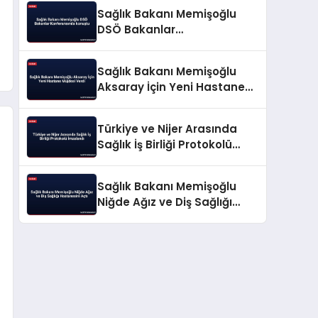
Açıkladı
Sağlık Bakanı Memişoğlu
DSÖ Bakanlar
Konferansında konuştu
Sağlık Bakanı Memişoğlu
Aksaray İçin Yeni Hastane
Müjdesi Verdi
Türkiye ve Nijer Arasında
Sağlık İş Birliği Protokolü
İmzalandı
Sağlık Bakanı Memişoğlu
Niğde Ağız ve Diş Sağlığı
Hastanesini Açtı