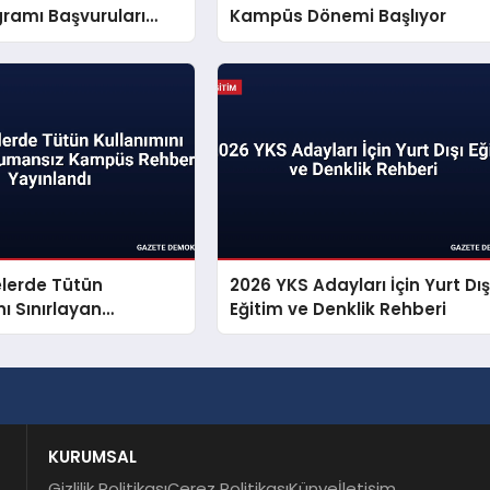
ramı Başvuruları
Kampüs Dönemi Başlıyor
elerde Tütün
2026 YKS Adayları İçin Yurt Dış
nı Sınırlayan
Eğitim ve Denklik Rehberi
 Kampüs Rehberi
ı
KURUMSAL
Gizlilik Politikası
Çerez Politikası
Künye
İletişim