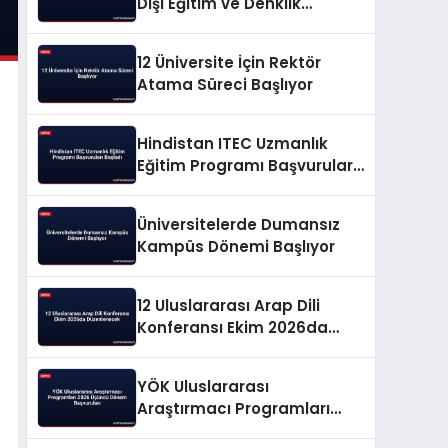
Dışı Eğitim ve Denklik
Rehberi
12 Üniversite İçin Rektör
Atama Süreci Başlıyor
Hindistan ITEC Uzmanlık
Eğitim Programı Başvuruları
Başladı
Üniversitelerde Dumansız
Kampüs Dönemi Başlıyor
12 Uluslararası Arap Dili
Konferansı Ekim 2026da
Düzenlenecek
YÖK Uluslararası
Araştırmacı Programları
2026 Üçüncü Dönem