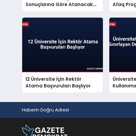
Sonuçlarına Göre Atanacak
Afaq Prog
Adayların Dikkatine
Başlıyor
12 Üniversite İçin Rektör
Üniversit
Atama Başvuruları Başlıyor
Kullanımı
Dumansız
Yayınland
Haberin Doğru Adresi