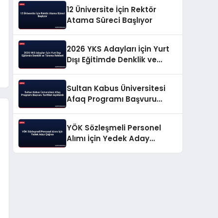
Başvuruları
12 Üniversite İçin Rektör
Atama Süreci Başlıyor
2026 YKS Adayları İçin Yurt
Dışı Eğitimde Denklik ve
Tanıma Rehberi
Sultan Kabus Üniversitesi
Afaq Programı Başvuru
Tarihleri Açıklandı
YÖK Sözleşmeli Personel
Alımı İçin Yedek Aday
Çağrısı