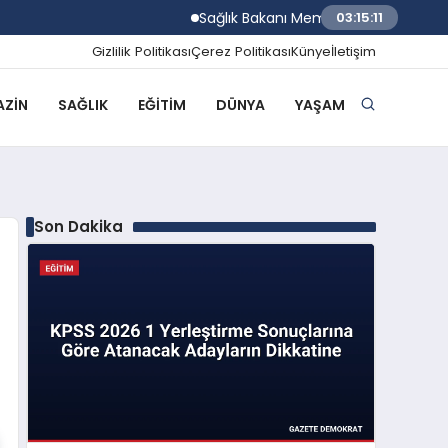
Sağlık Bakanı Memişoğlu Rize Şehir Hast
03:15:12
Gizlilik Politikası
Çerez Politikası
Künye
İletişim
ZIN
SAĞLIK
EĞITIM
DÜNYA
YAŞAM
Son Dakika