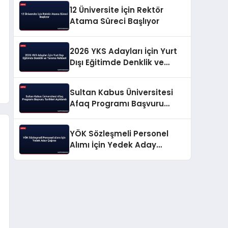
Başvuruları
12 Üniversite İçin Rektör
Atama Süreci Başlıyor
2026 YKS Adayları İçin Yurt
Dışı Eğitimde Denklik ve
Tanıma Rehberi
Sultan Kabus Üniversitesi
Afaq Programı Başvuru
Tarihleri Açıklandı
YÖK Sözleşmeli Personel
Alımı İçin Yedek Aday
Çağrısı