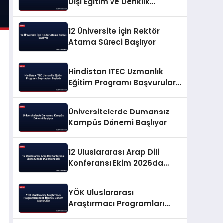
Dışı Eğitim ve Denklik
Rehberi
12 Üniversite İçin Rektör
Atama Süreci Başlıyor
Hindistan ITEC Uzmanlık
Eğitim Programı Başvuruları
Başladı
Üniversitelerde Dumansız
Kampüs Dönemi Başlıyor
12 Uluslararası Arap Dili
Konferansı Ekim 2026da
Düzenlenecek
YÖK Uluslararası
Araştırmacı Programları
2026 Üçüncü Dönem