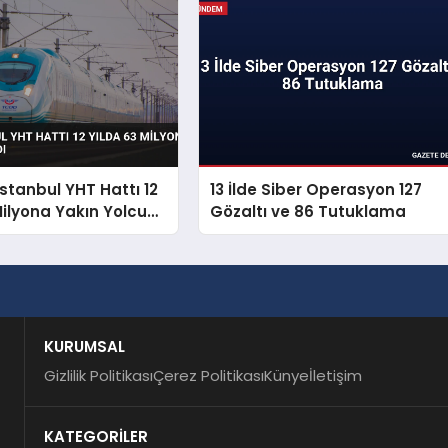
İstanbul YHT Hattı 12
13 İlde Siber Operasyon 127
Milyona Yakın Yolcu
Gözaltı ve 86 Tutuklama
KURUMSAL
Gizlilik Politikası
Çerez Politikası
Künye
İletişim
KATEGORİLER