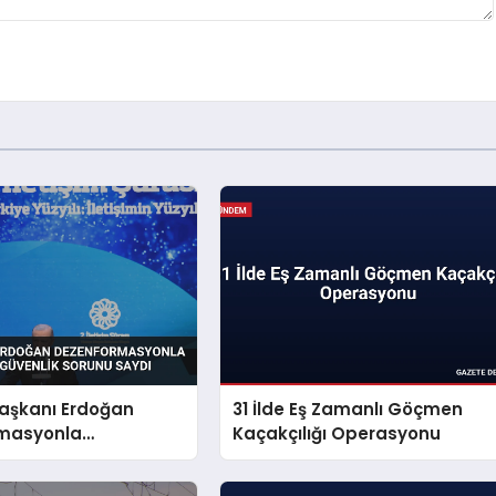
şkanı Erdoğan
31 İlde Eş Zamanlı Göçmen
masyonla
Kaçakçılığı Operasyonu
i Millî Güvenlik
aydı