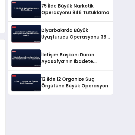
75 İlde Büyük Narkotik
Operasyonu 846 Tutuklama
Diyarbakırda Büyük
Uyuşturucu Operasyonu 387
Bin Kök Kenevir Ele Geçirildi
İletişim Başkanı Duran
Ayasofya’nın İbadete
Açılışının 6 Yılını
Değerlendirdi
12 İlde 12 Organize Suç
Örgütüne Büyük Operasyon