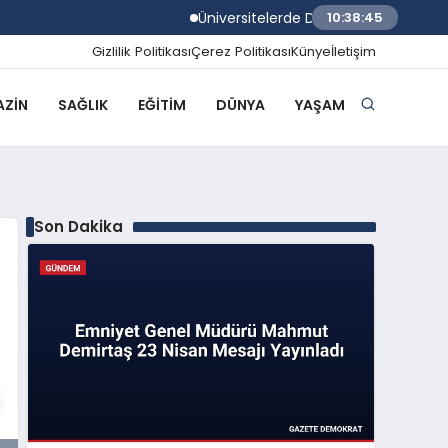
Üniversitelerde Dumansız Kampüs Dönemi
10:38:46
Gizlilik Politikası
Çerez Politikası
Künye
İletişim
ZIN
SAĞLIK
EĞITIM
DÜNYA
YAŞAM
Son Dakika