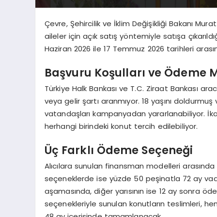
Çevre, Şehircilik ve İklim Değişikliği Bakanı Mur
aileler için açık satış yöntemiyle satışa çıkar
Haziran 2026 ile 17 Temmuz 2026 tarihleri arası
Başvuru Koşulları ve Ödeme M
Türkiye Halk Bankası ve T.C. Ziraat Bankası arac
veya gelir şartı aranmıyor. 18 yaşını doldurmuş
vatandaşları kampanyadan yararlanabiliyor. İka
herhangi birindeki konut tercih edilebiliyor.
Üç Farklı Ödeme Seçeneği
Alıcılara sunulan finansman modelleri arasında
seçeneklerde ise yüzde 50 peşinatla 72 ay vad
aşamasında, diğer yarısının ise 12 ay sonra ödend
seçenekleriyle sunulan konutların teslimleri, h
48 ay içerisinde tamamlanacak.