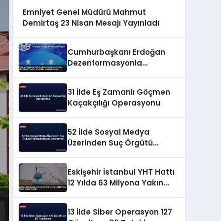
Emniyet Genel Müdürü Mahmut
Demirtaş 23 Nisan Mesajı Yayınladı
Cumhurbaşkanı Erdoğan
Dezenformasyonla
Mücadeleyi Millî Güvenlik
Sorunu Saydı
31 İlde Eş Zamanlı Göçmen
Kaçakçılığı Operasyonu
52 İlde Sosyal Medya
Üzerinden Suç Örgütü
Propagandasına
Operasyon
Eskişehir İstanbul YHT Hattı
12 Yılda 63 Milyona Yakın
Yolcu Taşıdı
13 İlde Siber Operasyon 127