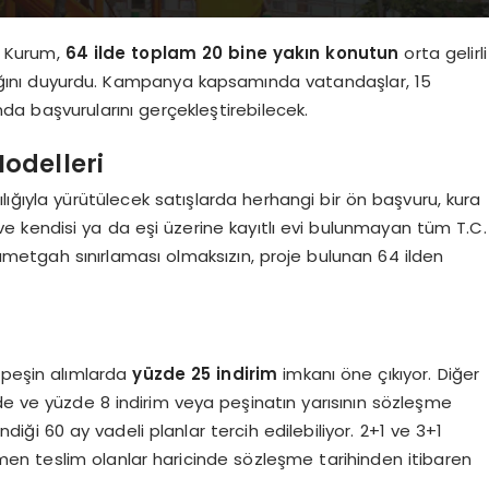
at Kurum,
64 ilde toplam 20 bine yakın konutun
orta gelirli
ıldığını duyurdu. Kampanya kapsamında vatandaşlar, 15
nda başvurularını gerçekleştirebilecek.
odelleri
ılığıyla yürütülecek satışlarda herhangi bir ön başvuru, kura
 ve kendisi ya da eşi üzerine kayıtlı evi bulunmayan tüm T.C.
metgah sınırlaması olmaksızın, proje bulunan 64 ilden
 peşin alımlarda
yüzde 25 indirim
imkanı öne çıkıyor. Diğer
e ve yüzde 8 indirim veya peşinatın yarısının sözleşme
iği 60 ay vadeli planlar tercih edilebiliyor. 2+1 ve 3+1
emen teslim olanlar haricinde sözleşme tarihinden itibaren