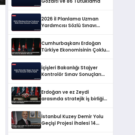
Gözaltı ve 86 Tutuklama
2026 İl Planlama Uzman
Yardımcısı Sözlü Sınavı
Sonuçları Açıklandı
Cumhurbaşkanı Erdoğan
Türkiye Ekonomisinin Çoklu
Şoklara Direncini Vurguladı
İçişleri Bakanlığı Stajyer
Kontrolör Sınav Sonuçları
Erişime Açıldı
Erdoğan ve ez Zeydi
arasında stratejik iş birliği
ve enerji mutabakatı
İstanbul Kuzey Demir Yolu
Geçişi Projesi İhalesi 14
Ekimde Yapılacak