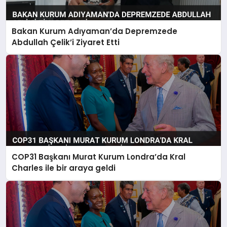
Bakan Kurum Adıyaman’da Depremzede
SAĞLIK
Abdullah Çelik’i Ziyaret Etti
EĞITIM
DÜNYA
YAŞAM
COP31 Başkanı Murat Kurum Londra’da Kral
Charles ile bir araya geldi