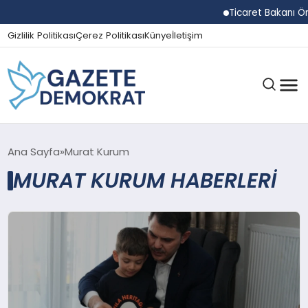
Ticaret Bakanı Ömer B
Gizlilik Politikası
Çerez Politikası
Künye
İletişim
GÜNDEM
Ana Sayfa
Murat Kurum
MURAT KURUM HABERLERI
EKONOMI
SPOR
MAGAZIN