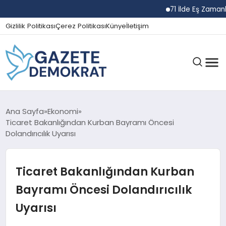
71 İlde Eş Zamanlı N
Gizlilik Politikası
Çerez Politikası
Künye
İletişim
GÜNDEM
Ana Sayfa
Ekonomi
Ticaret Bakanlığından Kurban Bayramı Öncesi
Dolandırıcılık Uyarısı
EKONOMI
Ticaret Bakanlığından Kurban
SPOR
Bayramı Öncesi Dolandırıcılık
Uyarısı
MAGAZIN