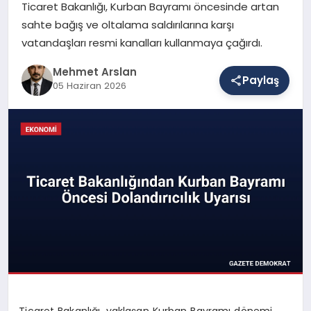
Ticaret Bakanlığı, Kurban Bayramı öncesinde artan
sahte bağış ve oltalama saldırılarına karşı
vatandaşları resmi kanalları kullanmaya çağırdı.
SAĞLIK
Mehmet Arslan
Paylaş
05 Haziran 2026
EĞITIM
DÜNYA
YAŞAM
Ticaret Bakanlığı, yaklaşan Kurban Bayramı dönemi