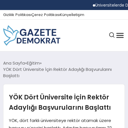
Üniversitelerde Du
Gizlilik Politikası
Çerez Politikası
Künye
İletişim
GÜNDEM
Ana Sayfa
Eğitim
YÖK Dört Üniversite İçin Rektör Adaylığı Başvurularını
Başlattı
EKONOMI
YÖK Dört Üniversite İçin Rektör
SPOR
Adaylığı Başvurularını Başlattı
YÖK, dört farklı üniversiteye rektör atamak üzere
MAGAZIN
başvuru sürecini başlattı. Adaylar başvurularını 22