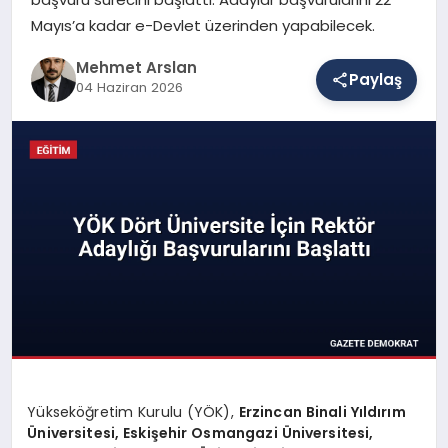
Mayıs’a kadar e-Devlet üzerinden yapabilecek.
SAĞLIK
Mehmet Arslan
Paylaş
04 Haziran 2026
EĞITIM
DÜNYA
YAŞAM
Yükseköğretim Kurulu (YÖK),
Erzincan Binali Yıldırım
Üniversitesi, Eskişehir Osmangazi Üniversitesi,