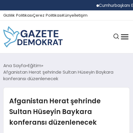
Cumhurbaşkanı Erdoğ
Gizlilik Politikası
Çerez Politikası
Künye
İletişim
GÜNDEM
Ana Sayfa
Eğitim
Afganistan Herat şehrinde Sultan Hüseyin Baykara
konferansı düzenlenecek
EKONOMI
Afganistan Herat şehrinde
SPOR
Sultan Hüseyin Baykara
konferansı düzenlenecek
MAGAZIN