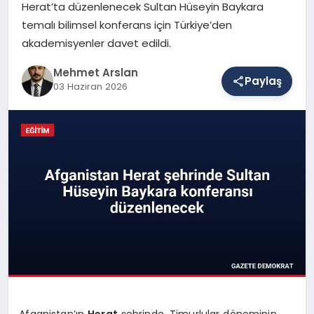
Herat’ta düzenlenecek Sultan Hüseyin Baykara
temalı bilimsel konferans için Türkiye’den
akademisyenler davet edildi.
SAĞLIK
Mehmet Arslan
Paylaş
03 Haziran 2026
EĞITIM
DÜNYA
YAŞAM
Afganistan’ın
Herat
şehrinde, Timurlular döneminin