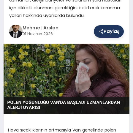
için dikkatli olunması gerektiğini belirterek korunma
yolları hakkında uyarılarda bulundu.
SAĞLIK
Mehmet Arslan
Paylaş
01 Haziran 2026
EĞITIM
DÜNYA
YAŞAM
Hava sıcaklıklarının artmasıyla Van genelinde polen