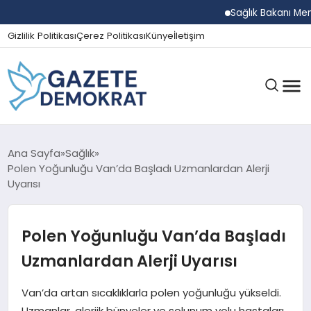
Sağlık Bakanı Memiş
Gizlilik Politikası
Çerez Politikası
Künye
İletişim
GÜNDEM
Ana Sayfa
Sağlık
Polen Yoğunluğu Van’da Başladı Uzmanlardan Alerji
Uyarısı
EKONOMI
Polen Yoğunluğu Van’da Başladı
SPOR
Uzmanlardan Alerji Uyarısı
Van’da artan sıcaklıklarla polen yoğunluğu yükseldi.
MAGAZIN
Uzmanlar, alerjik bünyeler ve solunum yolu hastaları