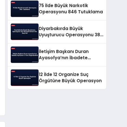
75 İlde Büyük Narkotik
Operasyonu 846 Tutuklama
Diyarbakırda Büyük
Uyuşturucu Operasyonu 387
Bin Kök Kenevir Ele Geçirildi
İletişim Başkanı Duran
Ayasofya’nın İbadete
Açılışının 6 Yılını
Değerlendirdi
12 İlde 12 Organize Suç
Örgütüne Büyük Operasyon