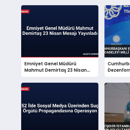
Emniyet Genel Müdürü
Cumhurba
Mahmut Demirtaş 23 Nisan
Dezenfor
Mesajı Yayınladı
Mücadeley
Sorunu S