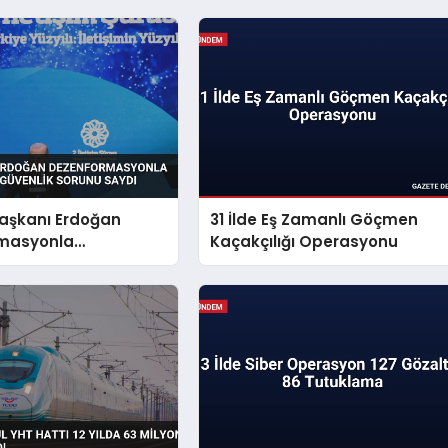
şkanı Erdoğan
31 İlde Eş Zamanlı Göçmen
masyonla
Kaçakçılığı Operasyonu
i Millî Güvenlik
aydı