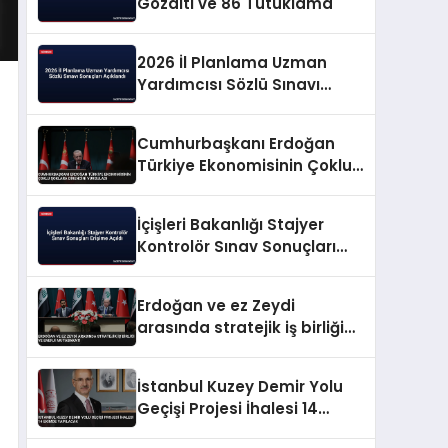
Gözaltı ve 86 Tutuklama
2026 İl Planlama Uzman
Yardımcısı Sözlü Sınavı
Sonuçları Açıklandı
Cumhurbaşkanı Erdoğan
Türkiye Ekonomisinin Çoklu
Şoklara Direncini Vurguladı
İçişleri Bakanlığı Stajyer
Kontrolör Sınav Sonuçları
Erişime Açıldı
Erdoğan ve ez Zeydi
arasında stratejik iş birliği
ve enerji mutabakatı
İstanbul Kuzey Demir Yolu
Geçişi Projesi İhalesi 14
Ekimde Yapılacak