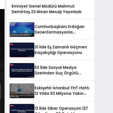
Emniyet Genel Müdürü Mahmut
Demirtaş 23 Nisan Mesajı Yayınladı
Cumhurbaşkanı Erdoğan
Dezenformasyonla
Mücadeleyi Millî Güvenlik
Sorunu Saydı
31 İlde Eş Zamanlı Göçmen
Kaçakçılığı Operasyonu
52 İlde Sosyal Medya
Üzerinden Suç Örgütü
Propagandasına
Operasyon
Eskişehir İstanbul YHT Hattı
12 Yılda 63 Milyona Yakın
Yolcu Taşıdı
13 İlde Siber Operasyon 127