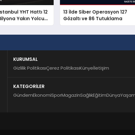
İstanbul YHT Hattı 12
13 İlde Siber Operasyon 127
Milyona Yakın Yolcu
Gözaltı ve 86 Tutuklama
KURUMSAL
Gizlilik Politikası
Çerez Politikası
Künye
İletişim
KATEGORİLER
Gündem
Ekonomi
Spor
Magazin
Sağlık
Eğitim
Dünya
Yaşa