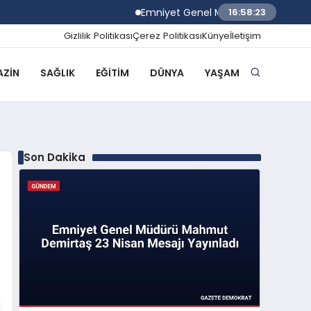
Emniyet Genel Müdürü Mahmut Demirtaş 
16:58:24
Gizlilik Politikası
Çerez Politikası
Künye
İletişim
ZIN
SAĞLIK
EĞITIM
DÜNYA
YAŞAM
Son Dakika