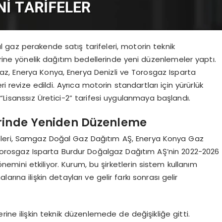
 gaz perakende satış tarifeleri, motorin teknik
erine yönelik dağıtım bedellerinde yeni düzenlemeler yaptı.
z, Enerya Konya, Enerya Denizli ve Torosgaz Isparta
i revize edildi. Ayrıca motorin standartları için yürürlük
ne “Lisanssız Üretici-2” tarifesi uygulanmaya başlandı.
erinde Yeniden Düzenleme
eleri, Samgaz Doğal Gaz Dağıtım AŞ, Enerya Konya Gaz
Torosgaz Isparta Burdur Doğalgaz Dağıtım AŞ’nin 2022-2026
ini etkiliyor. Kurum, bu şirketlerin sistem kullanım
ına ilişkin detayları ve gelir farkı sonrası gelir
ine ilişkin teknik düzenlemede de değişikliğe gitti.