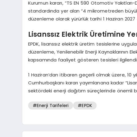
Kurumun kararı, “TS EN 590 Otomotiv Yakıtları-
standardında yer alan “4 mikrometreden büyük part
düzenleme olarak yürürlük tarihi 1 Haziran 2027 o
Lisanssız Elektrik Üretimine Ye
EPDK, lisanssız elektrik üretim tesislerine uygul
düzenleme, Yenilenebilir Enerji Kaynaklarının Elek
kapsamında faaliyet gösteren tesisleri ilgilendir
1 Haziran’dan itibaren geçerli olmak üzere, 10 yıl
Cumhurbaşkanı kararı yayımlanana kadar “Lisanss
sektördeki enerji dağıtım süreçlerinde önemli bir
#Enerji Tarifeleri
#EPDK