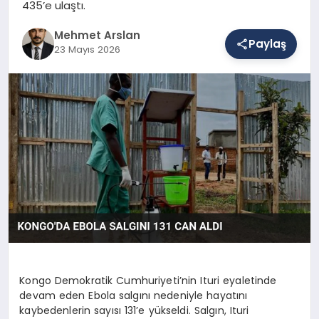
435’e ulaştı.
Mehmet Arslan
Paylaş
SAĞLIK
23 Mayıs 2026
EĞITIM
DÜNYA
YAŞAM
Kongo Demokratik Cumhuriyeti’nin Ituri eyaletinde
devam eden Ebola salgını nedeniyle hayatını
kaybedenlerin sayısı 131’e yükseldi. Salgın, Ituri