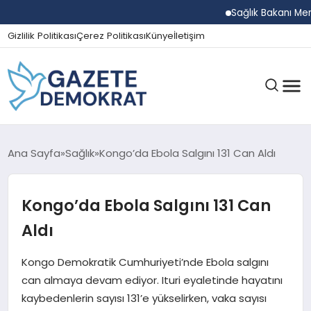
Sağlık Bakanı Memişo
Gizlilik Politikası
Çerez Politikası
Künye
İletişim
GÜNDEM
Ana Sayfa
Sağlık
Kongo’da Ebola Salgını 131 Can Aldı
Kongo’da Ebola Salgını 131 Can
EKONOMI
Aldı
SPOR
Kongo Demokratik Cumhuriyeti’nde Ebola salgını
can almaya devam ediyor. Ituri eyaletinde hayatını
kaybedenlerin sayısı 131’e yükselirken, vaka sayısı
MAGAZIN