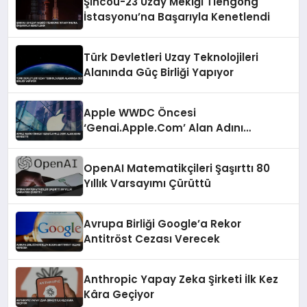
Şıncou-23 Uzay Mekiği Tiengong
İstasyonu’na Başarıyla Kenetlendi
Türk Devletleri Uzay Teknolojileri
Alanında Güç Birliği Yapıyor
Apple WWDC Öncesi
‘Genai.Apple.Com’ Alan Adını
Kaydetti
OpenAI Matematikçileri Şaşırttı 80
Yıllık Varsayımı Çürüttü
Avrupa Birliği Google’a Rekor
Antitröst Cezası Verecek
Anthropic Yapay Zeka Şirketi İlk Kez
Kâra Geçiyor