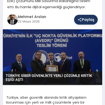
EDR) çözümünü Milli Savunma Bakanlığına teslim
etti. Bu hamle dijital egemenliği güçlendiriyor.
SAĞLIK
Mehmet Arslan
Paylaş
22 Mayıs 2026
EĞITIM
DÜNYA
YAŞAM
Türkiye, siber güvenlik alanında kritik altyapıların
korunması için yerli ve milli çözümlerle yeni bir