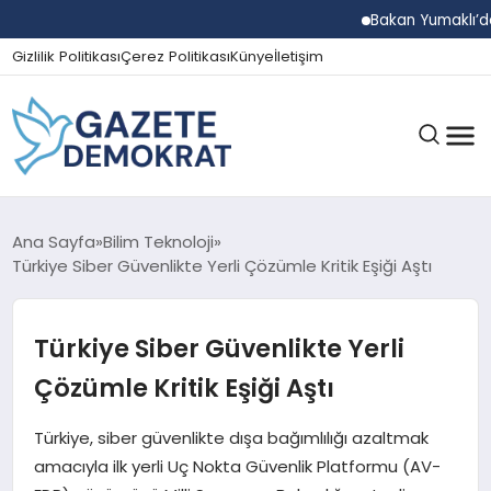
Bakan Yumaklı’dan Beş 
Gizlilik Politikası
Çerez Politikası
Künye
İletişim
GÜNDEM
Ana Sayfa
Bilim Teknoloji
Türkiye Siber Güvenlikte Yerli Çözümle Kritik Eşiği Aştı
EKONOMI
Türkiye Siber Güvenlikte Yerli
Çözümle Kritik Eşiği Aştı
SPOR
Türkiye, siber güvenlikte dışa bağımlılığı azaltmak
amacıyla ilk yerli Uç Nokta Güvenlik Platformu (AV-
MAGAZIN