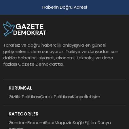
Haberin Doğru Adresi
Tarafsız ve doğru habercilik anlayışıyla en güncel
gelişmeleri sizlere sunuyoruz. Türkiye ve dünyadan son
dakika haberleri, siyaset, ekonomi, teknoloji ve daha
fazlası Gazete Demokrat’ta.
KURUMSAL
Gizlilik Politikası
Çerez Politikası
Künye
İletişim
KATEGORİLER
Gündem
Ekonomi
Spor
Magazin
Sağlık
Eğitim
Dünya
Yaşam