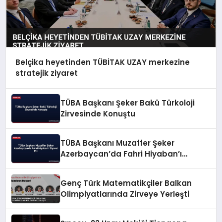
Belçika heyetinden TÜBİTAK UZAY merkezine
stratejik ziyaret
TÜBA Başkanı Şeker Bakü Türkoloji
Zirvesinde Konuştu
TÜBA Başkanı Muzaffer Şeker
Azerbaycan’da Fahri Hiyaban’ı
Ziyaret Etti
Genç Türk Matematikçiler Balkan
Olimpiyatlarında Zirveye Yerleşti