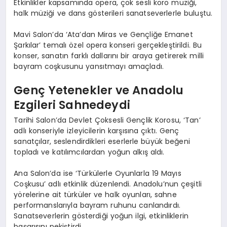
Etkinlikler kapsamında opera, çok sesli koro müziği,
halk müziği ve dans gösterileri sanatseverlerle buluştu.
Mavi Salon’da ‘Ata’dan Miras ve Gençliğe Emanet
Şarkılar’ temalı özel opera konseri gerçekleştirildi. Bu
konser, sanatın farklı dallarını bir araya getirerek milli
bayram coşkusunu yansıtmayı amaçladı.
Genç Yetenekler ve Anadolu
Ezgileri Sahnedeydi
Tarihi Salon’da Devlet Çoksesli Gençlik Korosu, ‘Tan’
adlı konseriyle izleyicilerin karşısına çıktı. Genç
sanatçılar, seslendirdikleri eserlerle büyük beğeni
topladı ve katılımcılardan yoğun alkış aldı.
Ana Salon’da ise ‘Türkülerle Oyunlarla 19 Mayıs
Coşkusu’ adlı etkinlik düzenlendi. Anadolu’nun çeşitli
yörelerine ait türküler ve halk oyunları, sahne
performanslarıyla bayram ruhunu canlandırdı.
Sanatseverlerin gösterdiği yoğun ilgi, etkinliklerin
başarısını pekiştirdi.