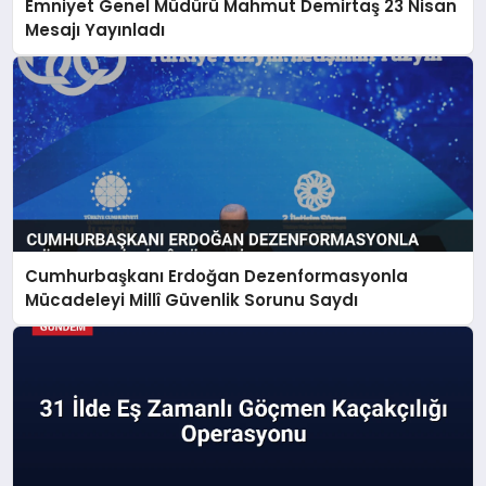
Emniyet Genel Müdürü Mahmut Demirtaş 23 Nisan
Mesajı Yayınladı
Cumhurbaşkanı Erdoğan Dezenformasyonla
Mücadeleyi Millî Güvenlik Sorunu Saydı