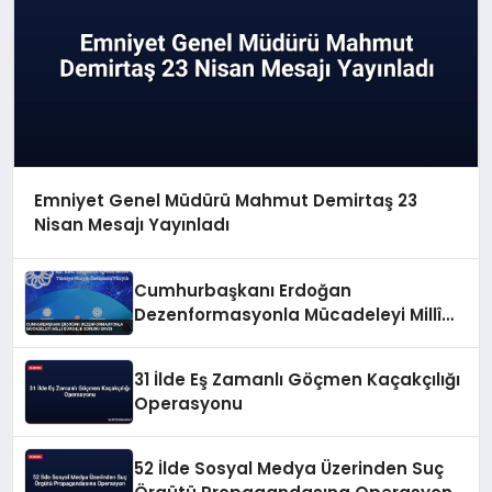
Emniyet Genel Müdürü Mahmut Demirtaş 23
Nisan Mesajı Yayınladı
Cumhurbaşkanı Erdoğan
Dezenformasyonla Mücadeleyi Millî
Güvenlik Sorunu Saydı
31 İlde Eş Zamanlı Göçmen Kaçakçılığı
Operasyonu
52 İlde Sosyal Medya Üzerinden Suç