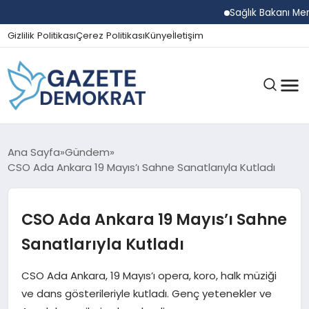
Sağlık Bakanı Memişo
Gizlilik Politikası
Çerez Politikası
Künye
İletişim
GÜNDEM
Ana Sayfa
Gündem
CSO Ada Ankara 19 Mayıs’ı Sahne Sanatlarıyla Kutladı
EKONOMI
CSO Ada Ankara 19 Mayıs’ı Sahne
Sanatlarıyla Kutladı
SPOR
CSO Ada Ankara, 19 Mayıs’ı opera, koro, halk müziği
ve dans gösterileriyle kutladı. Genç yetenekler ve
MAGAZIN