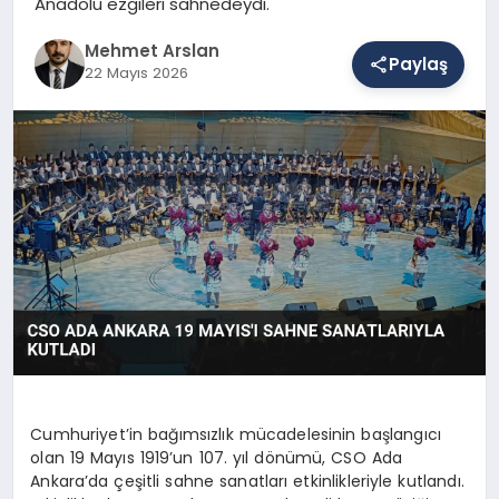
Anadolu ezgileri sahnedeydi.
Mehmet Arslan
Paylaş
SAĞLIK
22 Mayıs 2026
EĞITIM
DÜNYA
YAŞAM
Cumhuriyet’in bağımsızlık mücadelesinin başlangıcı
olan 19 Mayıs 1919’un 107. yıl dönümü, CSO Ada
Ankara’da çeşitli sahne sanatları etkinlikleriyle kutlandı.