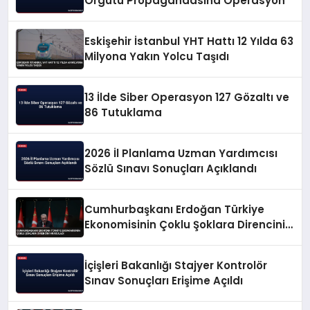
Örgütü Propagandasına Operasyon
Eskişehir İstanbul YHT Hattı 12 Yılda 63
Milyona Yakın Yolcu Taşıdı
13 İlde Siber Operasyon 127 Gözaltı ve
86 Tutuklama
2026 İl Planlama Uzman Yardımcısı
Sözlü Sınavı Sonuçları Açıklandı
Cumhurbaşkanı Erdoğan Türkiye
Ekonomisinin Çoklu Şoklara Direncini
Vurguladı
İçişleri Bakanlığı Stajyer Kontrolör
Sınav Sonuçları Erişime Açıldı