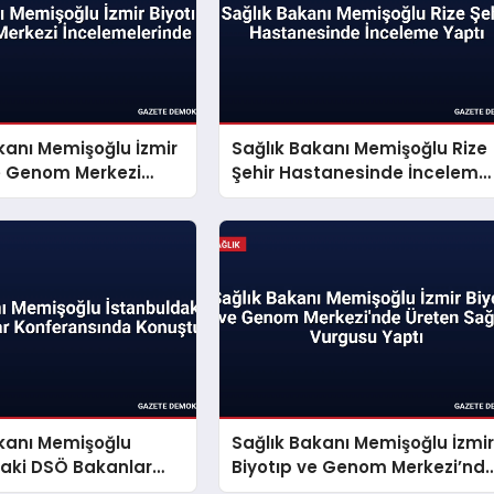
kanı Memişoğlu İzmir
Sağlık Bakanı Memişoğlu Rize
ve Genom Merkezi
Şehir Hastanesinde İnceleme
lerinde
Yaptı
akanı Memişoğlu
Sağlık Bakanı Memişoğlu İzmi
daki DSÖ Bakanlar
Biyotıp ve Genom Merkezi’nd
sında Konuştu
Üreten Sağlık Vurgusu Yaptı