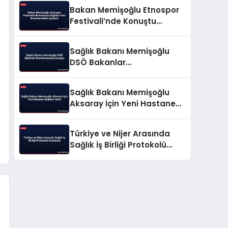
Bakan Memişoğlu Etnospor
Festivali’nde Konuştu
Sağlıkta Yeni Düzenlemeleri
Açıkladı
Sağlık Bakanı Memişoğlu
DSÖ Bakanlar
Konferansında konuştu
Sağlık Bakanı Memişoğlu
Aksaray İçin Yeni Hastane
Müjdesi Verdi
Türkiye ve Nijer Arasında
Sağlık İş Birliği Protokolü
İmzalandı