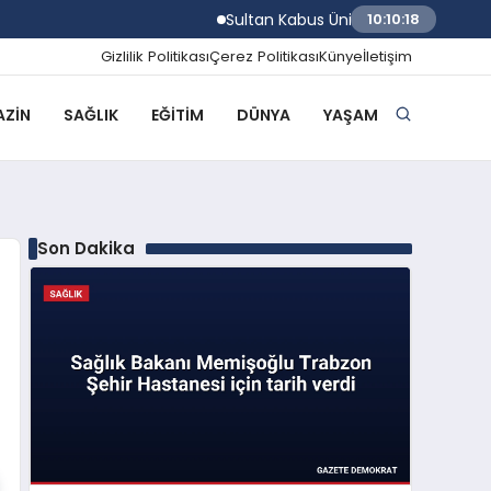
Sultan Kabus Üniversitesi Afaq Programı 
10:10:19
Gizlilik Politikası
Çerez Politikası
Künye
İletişim
ZIN
SAĞLIK
EĞITIM
DÜNYA
YAŞAM
Son Dakika