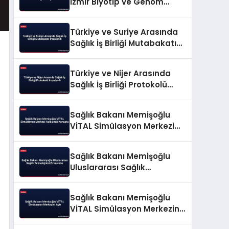
İzmir Biyotıp ve Genom
Merkezi’nde Üreten Sağlık
Vurgusu Yaptı
Türkiye ve Suriye Arasında
Sağlık İş Birliği Mutabakatı
İmzalandı
Türkiye ve Nijer Arasında
Sağlık İş Birliği Protokolü
İmzalandı
Sağlık Bakanı Memişoğlu
VİTAL Simülasyon Merkezi
Açılışında Konuştu
Sağlık Bakanı Memişoğlu
Uluslararası Sağlık
Teknolojileri Zirvesinde
Sağlık Bakanı Memişoğlu
VİTAL Simülasyon Merkezini
Açtı