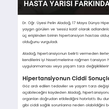
Dr. Öğr. Üyesi Pelin Aladağ, 17 Mayıs Dünya Hi
yaygın görülen ve ‘sessiz katil’ olarak adlandırıla
üç erişkinden birinin hipertansiyon hastası ol
olduğunu vurguladı.
Aladağ, hipertansiyonun belirti vermeden ilerleye
kendilerini iyi hissetmelerine rağmen tansiyon h
uygulanmaması veya yaşam tarzı değişikliklerinin
Hipertansiyonun Ciddi Sonuçl
Göz ardı edilen tedaviler ve yaşam tarzı değişik
açabileceğini kaydeden Aladağ, hipertansiyonun
organları doğrudan etkilediğini hatırlattı. Bu du
gibi ciddi sağlık sorunlarına neden olabildiğini bel