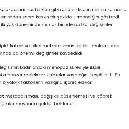
kalp-damar hastalıkları gibi rahatsızlıkların riskinin zamanla
 sınırından sonra keskin bir şekilde tırmandığını gösterdi.
u iki yaş döneminden en az birinde radikal değişimler
ipid, kafein ve alkol metabolizması ile ilgili moleküllerde
arında da önemli değişimler kaydedildi.
değişimin kadınlardaki menopoz süreciyle ilişkili
ta benzer moleküler kırılmalar yaşadığını tespit etti. Bu
biyolojik faktörlerin varlığına işaret ediyor.
drat metabolizması, bağışıklık düzenlemesi ve böbrek
işimler meydana geldiği belirlendi.