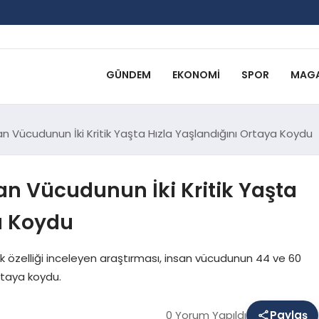
GÜNDEM
EKONOMI
SPOR
MAGA
n Vücudunun İki Kritik Yaşta Hızla Yaşlandığını Ortaya Koydu
an Vücudunun İki Kritik Yaşta
a Koydu
jik özelliği inceleyen araştırması, insan vücudunun 44 ve 60
ortaya koydu.
0 Yorum Yapıldı
Paylaş