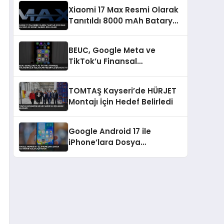
Xiaomi 17 Max Resmi Olarak
Tanıtıldı 8000 mAh Batarya
ve 200 MP Kamera Özellikleri
BEUC, Google Meta ve
TikTok’u Finansal
Dolandırıcılık Reklamları
Nedeniyle Şikayet Etti
TOMTAŞ Kayseri’de HÜRJET
Montajı İçin Hedef Belirledi
Google Android 17 ile
iPhone’lara Dosya
Aktarımını Kolaylaştırıyor