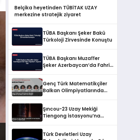
Belçika heyetinden TÜBİTAK UZAY
merkezine stratejik ziyaret
TÜBA Başkanı Şeker Bakü
Türkoloji Zirvesinde Konuştu
TÜBA Başkanı Muzaffer
Şeker Azerbaycan’da Fahri
Hiyaban’ı Ziyaret Etti
Genç Türk Matematikçiler
Balkan Olimpiyatlarında
Zirveye Yerleşti
Şıncou-23 Uzay Mekiği
Tiengong İstasyonu’na
Başarıyla Kenetlendi
Türk Devletleri Uzay