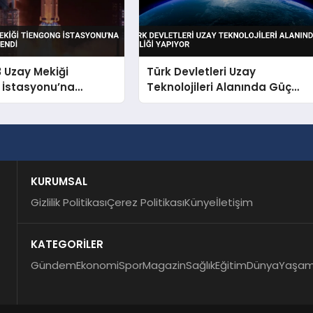
 Uzay Mekiği
Türk Devletleri Uzay
 İstasyonu’na
Teknolojileri Alanında Güç
 Kenetlendi
Birliği Yapıyor
KURUMSAL
Gizlilik Politikası
Çerez Politikası
Künye
İletişim
KATEGORİLER
Gündem
Ekonomi
Spor
Magazin
Sağlık
Eğitim
Dünya
Yaşa