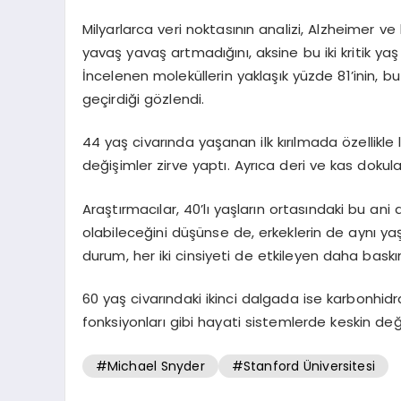
Milyarlarca veri noktasının analizi, Alzheimer ve 
yavaş yavaş artmadığını, aksine bu iki kritik yaş
İncelenen moleküllerin yaklaşık yüzde 81’inin, b
geçirdiği gözlendi.
44 yaş civarında yaşanan ilk kırılmada özellikle l
değişimler zirve yaptı. Ayrıca deri ve kas dokul
Araştırmacılar, 40’lı yaşların ortasındaki bu ani 
olabileceğini düşünse de, erkeklerin de aynı yaş
durum, her iki cinsiyeti de etkileyen daha baskın 
60 yaş civarındaki ikinci dalgada ise karbonhi
fonksiyonları gibi hayati sistemlerde keskin değ
#Michael Snyder
#Stanford Üniversitesi