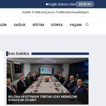
Sağlık Bakanı Memişoğlu İzmir Biyotıp ve
22:31:42
Gizlilik Politikası
Çerez Politikası
Künye
İletişim
ZIN
SAĞLIK
EĞITIM
DÜNYA
YAŞAM
Son Dakika