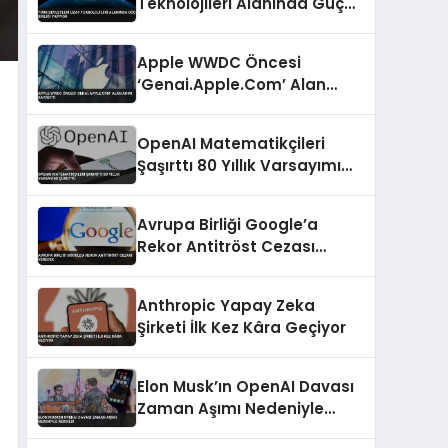
Teknolojileri Alanında Güç
Birliği Yapıyor
Apple WWDC Öncesi
‘Genai.Apple.Com’ Alan
Adını Kaydetti
OpenAI Matematikçileri
Şaşırttı 80 Yıllık Varsayımı
Çürüttü
Avrupa Birliği Google’a
Rekor Antitröst Cezası
Verecek
Anthropic Yapay Zeka
Şirketi İlk Kez Kâra Geçiyor
Elon Musk’ın OpenAI Davası
Zaman Aşımı Nedeniyle
Reddildi