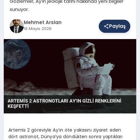
Gözlemler, Ay’ın jeolojik tarihi hakkında yeni bilgiler
sunuyor.
SAĞLIK
Mehmet Arslan
Paylaş
19 Mayıs 2026
EĞITIM
DÜNYA
YAŞAM
Artemis 2 göreviyle Ay’ın öte yakasını ziyaret eden
dört astronot, Dünya’ya döndükten sonra yaptıkları