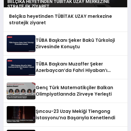
Belçika heyetinden TÜBİTAK UZAY merkezine
stratejik ziyaret
TÜBA Başkanı Şeker Bakü Türkoloji
Zirvesinde Konuştu
TÜBA Başkanı Muzaffer Şeker
Azerbaycan’da Fahri Hiyaban’ı
Ziyaret Etti
Genç Türk Matematikçiler Balkan
Olimpiyatlarında Zirveye Yerleşti
Şıncou-23 Uzay Mekiği Tiengong
İstasyonu’na Başarıyla Kenetlendi