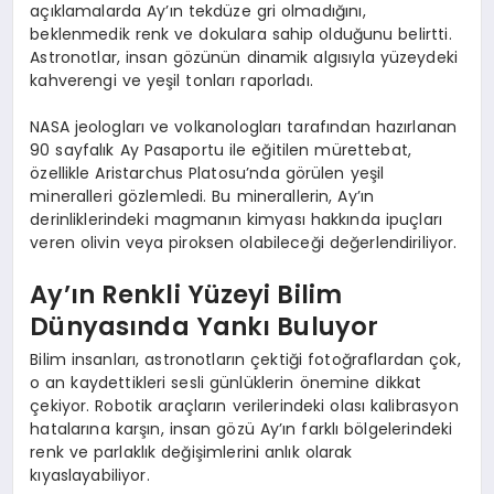
açıklamalarda Ay’ın tekdüze gri olmadığını,
beklenmedik renk ve dokulara sahip olduğunu belirtti.
Astronotlar, insan gözünün dinamik algısıyla yüzeydeki
kahverengi ve yeşil tonları raporladı.
NASA jeologları ve volkanologları tarafından hazırlanan
90 sayfalık Ay Pasaportu ile eğitilen mürettebat,
özellikle Aristarchus Platosu’nda görülen yeşil
mineralleri gözlemledi. Bu minerallerin, Ay’ın
derinliklerindeki magmanın kimyası hakkında ipuçları
veren olivin veya piroksen olabileceği değerlendiriliyor.
Ay’ın Renkli Yüzeyi Bilim
Dünyasında Yankı Buluyor
Bilim insanları, astronotların çektiği fotoğraflardan çok,
o an kaydettikleri sesli günlüklerin önemine dikkat
çekiyor. Robotik araçların verilerindeki olası kalibrasyon
hatalarına karşın, insan gözü Ay’ın farklı bölgelerindeki
renk ve parlaklık değişimlerini anlık olarak
kıyaslayabiliyor.