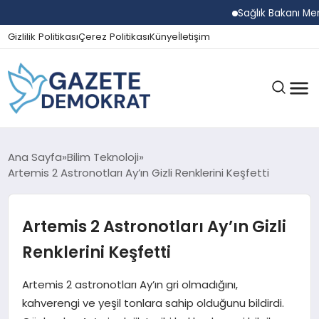
Sağlık Bakanı Memişo
Gizlilik Politikası
Çerez Politikası
Künye
İletişim
GÜNDEM
Ana Sayfa
Bilim Teknoloji
Artemis 2 Astronotları Ay’ın Gizli Renklerini Keşfetti
EKONOMI
Artemis 2 Astronotları Ay’ın Gizli
Renklerini Keşfetti
SPOR
Artemis 2 astronotları Ay’ın gri olmadığını,
kahverengi ve yeşil tonlara sahip olduğunu bildirdi.
MAGAZIN