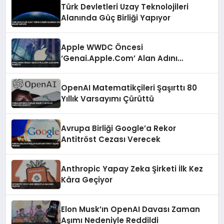
Türk Devletleri Uzay Teknolojileri
Alanında Güç Birliği Yapıyor
Apple WWDC Öncesi
‘Genai.Apple.Com’ Alan Adını
Kaydetti
OpenAI Matematikçileri Şaşırttı 80
Yıllık Varsayımı Çürüttü
Avrupa Birliği Google’a Rekor
Antitröst Cezası Verecek
Anthropic Yapay Zeka Şirketi İlk Kez
Kâra Geçiyor
Elon Musk’ın OpenAI Davası Zaman
Aşımı Nedeniyle Reddildi