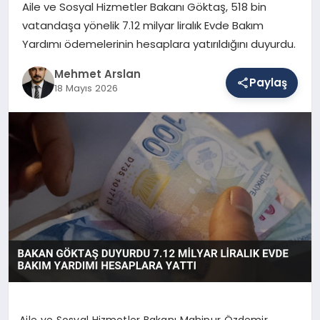
Aile ve Sosyal Hizmetler Bakanı Göktaş, 518 bin
vatandaşa yönelik 7.12 milyar liralık Evde Bakım
Yardımı ödemelerinin hesaplara yatırıldığını duyurdu.
SAĞLIK
Mehmet Arslan
Paylaş
18 Mayıs 2026
EĞITIM
DÜNYA
YAŞAM
Aile ve Sosyal Hizmetler Bakanı Mahinur Özdemir