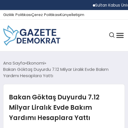
Sultan Kabus Üniversi
Gizlilik Politikası
Çerez Politikası
Künye
İletişim
GÜNDEM
Ana Sayfa
Ekonomi
Bakan Göktaş Duyurdu 7.12 Milyar Liralık Evde Bakım
Yardımı Hesaplara Yattı
EKONOMI
Bakan Göktaş Duyurdu 7.12
SPOR
Milyar Liralık Evde Bakım
Yardımı Hesaplara Yattı
MAGAZIN