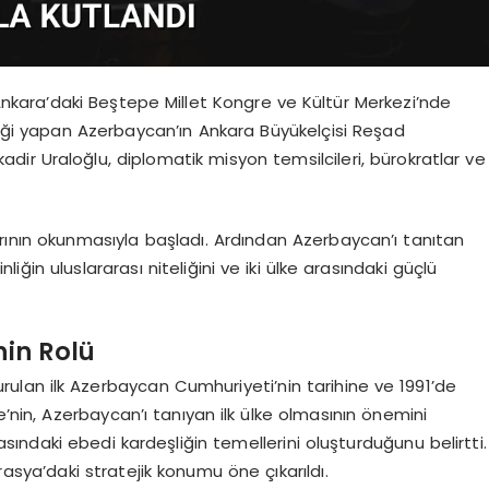
Ankara’daki Beştepe Millet Kongre ve Kültür Merkezi’nde
liği yapan Azerbaycan’ın Ankara Büyükelçisi Reşad
ir Uraloğlu, diplomatik misyon temsilcileri, bürokratlar ve
larının okunmasıyla başladı. Ardından Azerbaycan’ı tanıtan
inliğin uluslararası niteliğini ve iki ülke arasındaki güçlü
nin Rolü
lan ilk Azerbaycan Cumhuriyeti’nin tarihine ve 1991’de
e’nin, Azerbaycan’ı tanıyan ilk ülke olmasının önemini
ndaki ebedi kardeşliğin temellerini oluşturduğunu belirtti.
asya’daki stratejik konumu öne çıkarıldı.