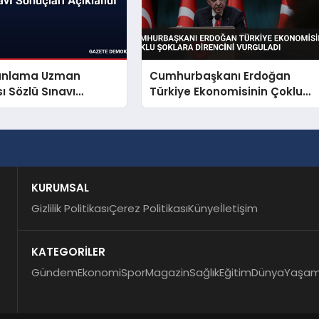
Planlama Uzman
Cumhurbaşkanı Erdoğan
ı Sözlü Sınavı
Türkiye Ekonomisinin Çoklu
 Açıklandı
Şoklara Direncini Vurguladı
KURUMSAL
Gizlilik Politikası
Çerez Politikası
Künye
İletişim
KATEGORİLER
Gündem
Ekonomi
Spor
Magazin
Sağlık
Eğitim
Dünya
Yaşa