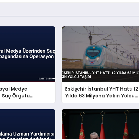
osyal Medya
Eskişehir İstanbul YHT Hattı 12
n Suç Örgütü
Yılda 63 Milyona Yakın Yolcu
dasına Operasyon
Taşıdı