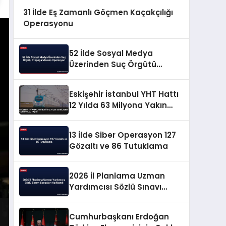
31 İlde Eş Zamanlı Göçmen Kaçakçılığı
Operasyonu
52 İlde Sosyal Medya
Üzerinden Suç Örgütü
Propagandasına
Operasyon
Eskişehir İstanbul YHT Hattı
12 Yılda 63 Milyona Yakın
Yolcu Taşıdı
13 İlde Siber Operasyon 127
Gözaltı ve 86 Tutuklama
2026 İl Planlama Uzman
Yardımcısı Sözlü Sınavı
Sonuçları Açıklandı
Cumhurbaşkanı Erdoğan