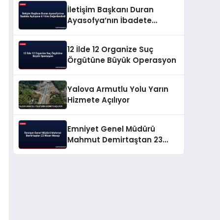
İletişim Başkanı Duran
Ayasofya’nın İbadete
Açılışının 6 Yılını
Değerlendirdi
12 İlde 12 Organize Suç
Örgütüne Büyük Operasyon
Yalova Armutlu Yolu Yarın
Hizmete Açılıyor
Emniyet Genel Müdürü
Mahmut Demirtaştan 23
Nisan Mesajı