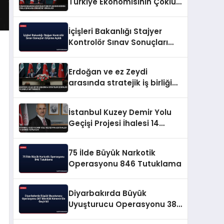
Türkiye Ekonomisinin Çoklu
Şoklara Direncini Vurguladı
İçişleri Bakanlığı Stajyer
Kontrolör Sınav Sonuçları
Erişime Açıldı
Erdoğan ve ez Zeydi
arasında stratejik iş birliği
ve enerji mutabakatı
İstanbul Kuzey Demir Yolu
Geçişi Projesi İhalesi 14
Ekimde Yapılacak
75 İlde Büyük Narkotik
Operasyonu 846 Tutuklama
Diyarbakırda Büyük
Uyuşturucu Operasyonu 387
Bin Kök Kenevir Ele Geçirildi