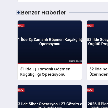
Benzer Haberler
31 İlde Eş Zamanlı Göçmen
52 İlde S
Kaçakçılığı Operasyonu
Üzerinde
Propagan