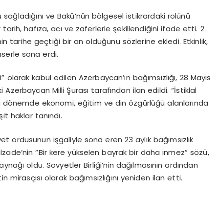
ğladığını ve Bakü’nün bölgesel istikrardaki rolünü
k tarih, hafıza, acı ve zaferlerle şekillendiğini ifade etti. 2.
in tarihe geçtiği bir an olduğunu sözlerine ekledi. Etkinlik,
serle sona erdi.
 olarak kabul edilen Azerbaycan’ın bağımsızlığı, 28 Mayıs
erbaycan Milli Şurası tarafından ilan edildi. “İstiklal
 Bu dönemde ekonomi, eğitim ve din özgürlüğü alanlarında
it haklar tanındı.
t ordusunun işgaliyle sona eren 23 aylık bağımsızlık
lzade’nin “Bir kere yükselen bayrak bir daha inmez” sözü,
kaynağı oldu. Sovyetler Birliği’nin dağılmasının ardından
mirasçısı olarak bağımsızlığını yeniden ilan etti.