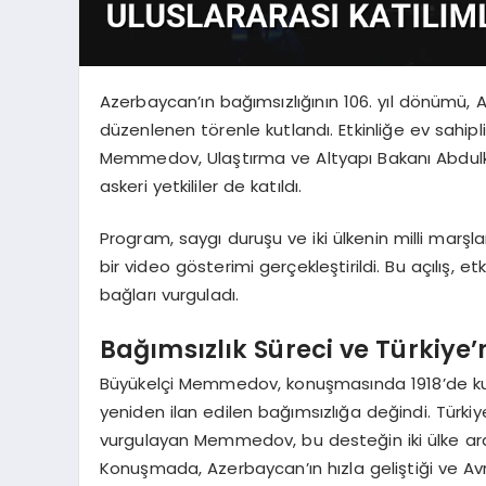
Azerbaycan’ın bağımsızlığının 106. yıl dönümü, 
düzenlenen törenle kutlandı. Etkinliğe ev sahip
Memmedov, Ulaştırma ve Altyapı Bakanı Abdulkad
askeri yetkililer de katıldı.
Program, saygı duruşu ve iki ülkenin milli marş
bir video gösterimi gerçekleştirildi. Bu açılış, etk
bağları vurguladı.
Bağımsızlık Süreci ve Türkiye’
Büyükelçi Memmedov, konuşmasında 1918’de kuru
yeniden ilan edilen bağımsızlığa değindi. Türkiy
vurgulayan Memmedov, bu desteğin iki ülke arası
Konuşmada, Azerbaycan’ın hızla geliştiği ve Avr