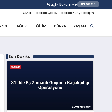
Sağlık Bakanı Memişoğlu Rize Şehir Hasta
03:58:59
Gizlilik Politikası
Çerez Politikası
Künye
İletişim
ZIN
SAĞLIK
EĞITIM
DÜNYA
YAŞAM
Son Dakika