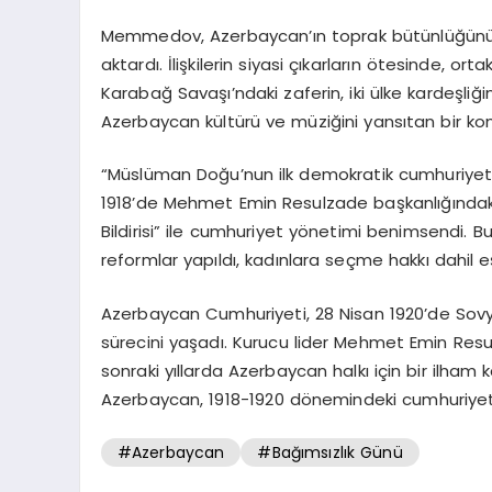
Memmedov, Azerbaycan’ın toprak bütünlüğünü sa
aktardı. İlişkilerin siyasi çıkarların ötesinde, orta
Karabağ Savaşı’ndaki zaferin, iki ülke kardeşliğin
Azerbaycan kültürü ve müziğini yansıtan bir kon
“Müslüman Doğu’nun ilk demokratik cumhuriyeti”
1918’de Mehmet Emin Resulzade başkanlığındaki Az
Bildirisi” ile cumhuriyet yönetimi benimsendi.
reformlar yapıldı, kadınlara seçme hakkı dahil eş
Azerbaycan Cumhuriyeti, 28 Nisan 1920’de Sovye
sürecini yaşadı. Kurucu lider Mehmet Emin Resu
sonraki yıllarda Azerbaycan halkı için bir ilham 
Azerbaycan, 1918-1920 dönemindeki cumhuriyetin 
#Azerbaycan
#Bağımsızlık Günü