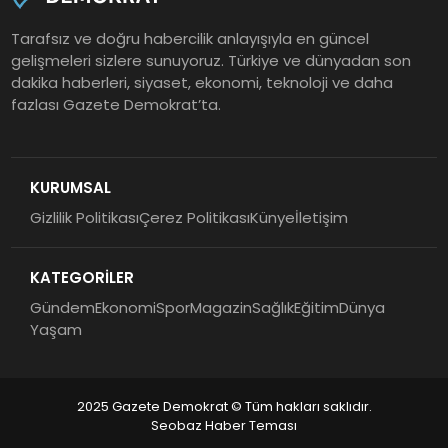
Tarafsız ve doğru habercilik anlayışıyla en güncel
gelişmeleri sizlere sunuyoruz. Türkiye ve dünyadan son
dakika haberleri, siyaset, ekonomi, teknoloji ve daha
fazlası Gazete Demokrat’ta.
KURUMSAL
Gizlilik Politikası
Çerez Politikası
Künye
İletişim
KATEGORİLER
Gündem
Ekonomi
Spor
Magazin
Sağlık
Eğitim
Dünya
Yaşam
2025 Gazete Demokrat © Tüm hakları saklıdır.
Seobaz Haber Teması