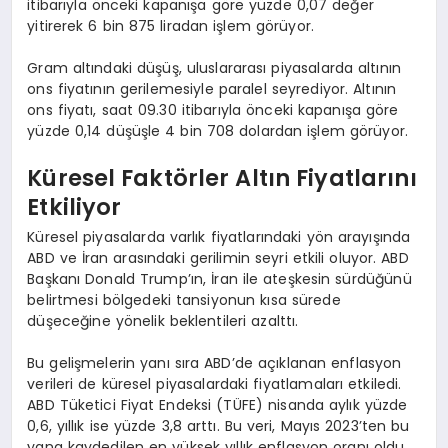
itibarıyla önceki kapanışa göre yüzde 0,07 değer
yitirerek 6 bin 875 liradan işlem görüyor.
Gram altındaki düşüş, uluslararası piyasalarda altının
ons fiyatının gerilemesiyle paralel seyrediyor. Altının
ons fiyatı, saat 09.30 itibarıyla önceki kapanışa göre
yüzde 0,14 düşüşle 4 bin 708 dolardan işlem görüyor.
Küresel Faktörler Altın Fiyatlarını
Etkiliyor
Küresel piyasalarda varlık fiyatlarındaki yön arayışında
ABD ve İran arasındaki gerilimin seyri etkili oluyor. ABD
Başkanı Donald Trump’ın, İran ile ateşkesin sürdüğünü
belirtmesi bölgedeki tansiyonun kısa sürede
düşeceğine yönelik beklentileri azalttı.
Bu gelişmelerin yanı sıra ABD’de açıklanan enflasyon
verileri de küresel piyasalardaki fiyatlamaları etkiledi.
ABD Tüketici Fiyat Endeksi (TÜFE) nisanda aylık yüzde
0,6, yıllık ise yüzde 3,8 arttı. Bu veri, Mayıs 2023’ten bu
yana kaydedilen en yüksek yıllık enflasyon oranı oldu.