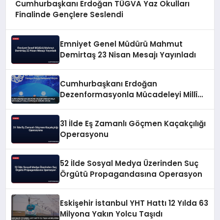
Cumhurbaşkanı Erdoğan TÜGVA Yaz Okulları
Finalinde Gençlere Seslendi
Emniyet Genel Müdürü Mahmut
Demirtaş 23 Nisan Mesajı Yayınladı
Cumhurbaşkanı Erdoğan
Dezenformasyonla Mücadeleyi Millî
Güvenlik Sorunu Saydı
31 İlde Eş Zamanlı Göçmen Kaçakçılığı
Operasyonu
52 İlde Sosyal Medya Üzerinden Suç
Örgütü Propagandasına Operasyon
Eskişehir İstanbul YHT Hattı 12 Yılda 63
Milyona Yakın Yolcu Taşıdı