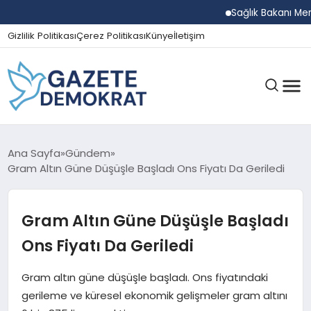
Sağlık Bakanı Memişoğ
Gizlilik Politikası
Çerez Politikası
Künye
İletişim
GÜNDEM
Ana Sayfa
Gündem
Gram Altın Güne Düşüşle Başladı Ons Fiyatı Da Geriledi
EKONOMI
Gram Altın Güne Düşüşle Başladı
Ons Fiyatı Da Geriledi
SPOR
Gram altın güne düşüşle başladı. Ons fiyatındaki
gerileme ve küresel ekonomik gelişmeler gram altını
MAGAZIN