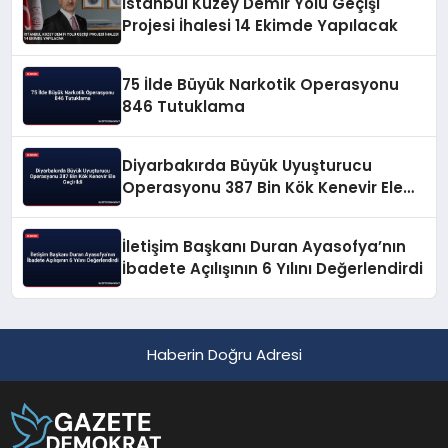
İstanbul Kuzey Demir Yolu Geçişi
Projesi İhalesi 14 Ekimde Yapılacak
75 İlde Büyük Narkotik Operasyonu
846 Tutuklama
Diyarbakırda Büyük Uyuşturucu
Operasyonu 387 Bin Kök Kenevir Ele
Geçirildi
İletişim Başkanı Duran Ayasofya’nın
İbadete Açılışının 6 Yılını Değerlendirdi
Haberin Doğru Adresi