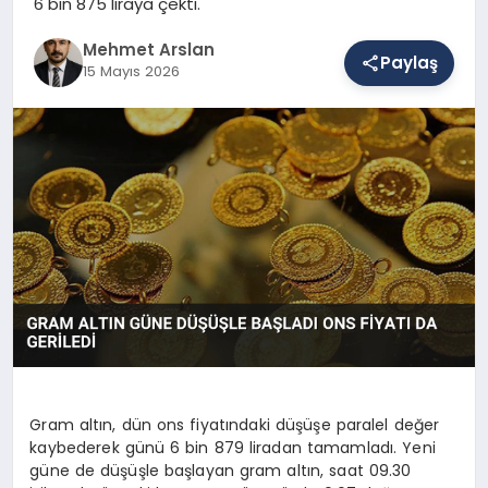
6 bin 875 liraya çekti.
Mehmet Arslan
Paylaş
SAĞLIK
15 Mayıs 2026
EĞITIM
DÜNYA
YAŞAM
Gram altın, dün ons fiyatındaki düşüşe paralel değer
kaybederek günü 6 bin 879 liradan tamamladı. Yeni
güne de düşüşle başlayan gram altın, saat 09.30