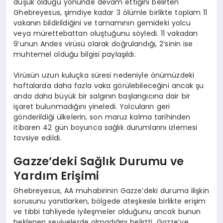
düşük olduğu yönünde devam ettiğini belirten
Ghebreyesus, şimdiye kadar 3 ölümle birlikte toplam 11
vakanın bildirildiğini ve tamamının gemideki yolcu
veya mürettebattan oluştuğunu söyledi. 11 vakadan
9’unun Andes virüsü olarak doğrulandığı, 2’sinin ise
muhtemel olduğu bilgisi paylaşıldı.
Virüsün uzun kuluçka süresi nedeniyle önümüzdeki
haftalarda daha fazla vaka görülebileceğini ancak şu
anda daha büyük bir salgının başlangıcına dair bir
işaret bulunmadığını yineledi. Yolcuların geri
gönderildiği ülkelerin, son maruz kalma tarihinden
itibaren 42 gün boyunca sağlık durumlarını izlemesi
tavsiye edildi.
Gazze’deki Sağlık Durumu ve
Yardım Erişimi
Ghebreyesus, AA muhabirinin Gazze’deki duruma ilişkin
sorusunu yanıtlarken, bölgede ateşkesle birlikte erişim
ve tıbbi tahliyede iyileşmeler olduğunu ancak bunun
beklenen seviyelerde olmadığını belirtti. Gazze’ye