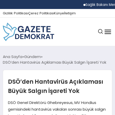
Sağlık Bakanı Memişoğl
Gizlilik Politikası
Çerez Politikası
Künye
İletişim
GÜNDEM
Ana Sayfa
Gündem
DSÖ’den Hantavirüs Açıklaması Büyük Salgın İşareti Yok
EKONOMI
DSÖ’den Hantavirüs Açıklaması
Büyük Salgın İşareti Yok
SPOR
DSÖ Genel Direktörü Ghebreyesus, MV Hondius
gemisindeki hantavirüs vakaları sonrası büyük salgın
MAGAZIN