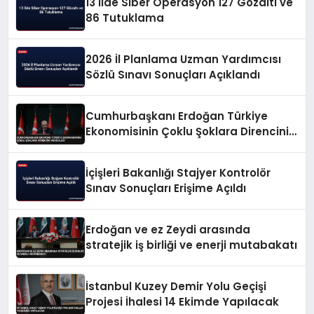
13 İlde Siber Operasyon 127 Gözaltı ve
86 Tutuklama
2026 İl Planlama Uzman Yardımcısı
Sözlü Sınavı Sonuçları Açıklandı
Cumhurbaşkanı Erdoğan Türkiye
Ekonomisinin Çoklu Şoklara Direncini
Vurguladı
İçişleri Bakanlığı Stajyer Kontrolör
Sınav Sonuçları Erişime Açıldı
Erdoğan ve ez Zeydi arasında
stratejik iş birliği ve enerji mutabakatı
İstanbul Kuzey Demir Yolu Geçişi
Projesi İhalesi 14 Ekimde Yapılacak