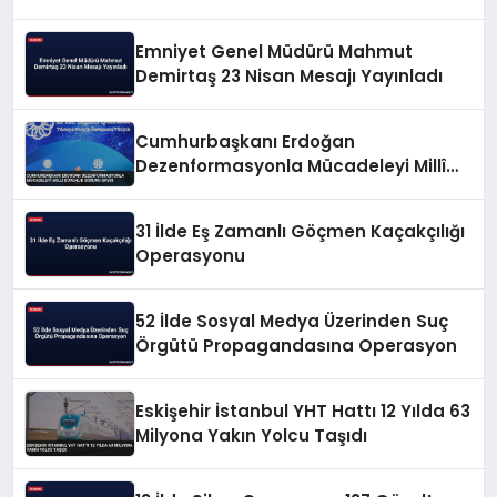
Emniyet Genel Müdürü Mahmut
Demirtaş 23 Nisan Mesajı Yayınladı
Cumhurbaşkanı Erdoğan
Dezenformasyonla Mücadeleyi Millî
Güvenlik Sorunu Saydı
31 İlde Eş Zamanlı Göçmen Kaçakçılığı
Operasyonu
52 İlde Sosyal Medya Üzerinden Suç
Örgütü Propagandasına Operasyon
Eskişehir İstanbul YHT Hattı 12 Yılda 63
Milyona Yakın Yolcu Taşıdı