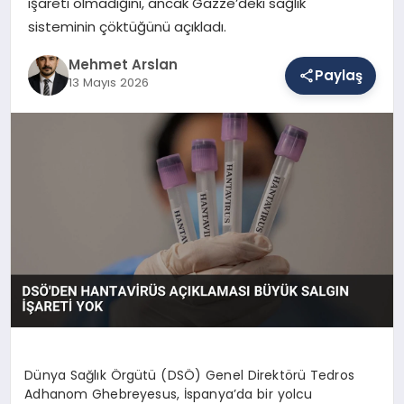
işareti olmadığını, ancak Gazze’deki sağlık
sisteminin çöktüğünü açıkladı.
SAĞLIK
Mehmet Arslan
Paylaş
13 Mayıs 2026
EĞITIM
DÜNYA
YAŞAM
Dünya Sağlık Örgütü (DSÖ) Genel Direktörü Tedros
Adhanom Ghebreyesus, İspanya’da bir yolcu