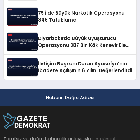
75 İlde Büyük Narkotik Operasyonu
846 Tutuklama
Diyarbakırda Büyük Uyuşturucu
Operasyonu 387 Bin Kök Kenevir Ele
Geçirildi
İletişim Başkanı Duran Ayasofya’nın
İbadete Açılışının 6 Yılını Değerlendirdi
Haberin Doğru Adresi
Tarafsız ve doğru habercilik anlayışıyla en güncel