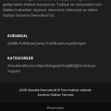
gelişmeleri sizlere sunuyoruz. Türkiye ve dünyadan son
dakika haberleri, siyaset, ekonomi, teknoloji ve daha
fazlası Gazete Demokrat’ta.
KURUMSAL
Gizlilik Politikası
Çerez Politikası
Künye
İletişim
KATEGORİLER
Gündem
Ekonomi
Spor
Magazin
Sağlık
Eğitim
Dünya
Yaşam
2025 Gazete Demokrat © Tüm hakları saklıdır.
Seobaz Haber Teması
Pharmaton