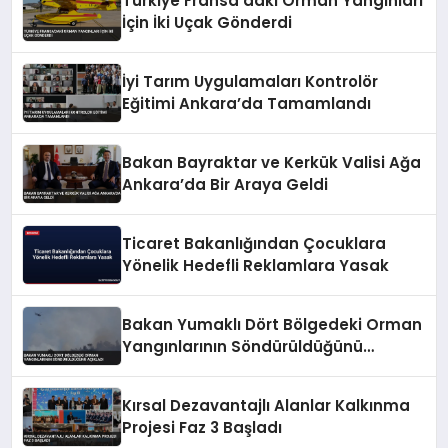
Türkiye Fransa’daki Orman Yangınları
İçin İki Uçak Gönderdi
İyi Tarım Uygulamaları Kontrolör
Eğitimi Ankara’da Tamamlandı
Bakan Bayraktar ve Kerkük Valisi Ağa
Ankara’da Bir Araya Geldi
Ticaret Bakanlığından Çocuklara
Yönelik Hedefli Reklamlara Yasak
Bakan Yumaklı Dört Bölgedeki Orman
Yangınlarının Söndürüldüğünü
Açıkladı
Kırsal Dezavantajlı Alanlar Kalkınma
Projesi Faz 3 Başladı