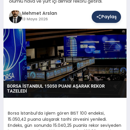
olumlu hava ve yurt içi alımlar rekoru getirdi.
Mehmet Arslan
Paylaş
SAĞLIK
13 Mayıs 2026
EĞITIM
DÜNYA
YAŞAM
Borsa İstanbul’da işlem gören BIST 100 endeksi,
15.050,42 puana ulaşarak tarihi zirvesini yeniledi.
Endeks, gün sonunda 15.040,25 puanla rekor seviyeden