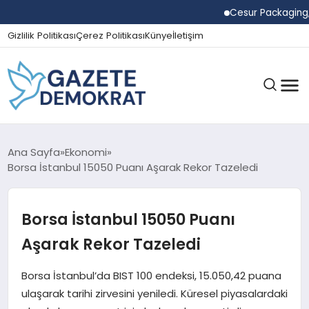
Cesur Packaging, Mısı
Gizlilik Politikası
Çerez Politikası
Künye
İletişim
GÜNDEM
Ana Sayfa
Ekonomi
Borsa İstanbul 15050 Puanı Aşarak Rekor Tazeledi
EKONOMI
Borsa İstanbul 15050 Puanı
Aşarak Rekor Tazeledi
SPOR
Borsa İstanbul’da BIST 100 endeksi, 15.050,42 puana
ulaşarak tarihi zirvesini yeniledi. Küresel piyasalardaki
MAGAZIN