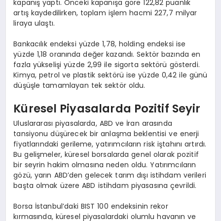
kapanış yaptı. Önceki kapanışa göre 122,82 puanlık
artış kaydedilirken, toplam işlem hacmi 227,7 milyar
liraya ulaştı.
Bankacılık endeksi yüzde 1,78, holding endeksi ise
yüzde 1,18 oranında değer kazandı. Sektör bazında en
fazla yükselişi yüzde 2,99 ile sigorta sektörü gösterdi.
Kimya, petrol ve plastik sektörü ise yüzde 0,42 ile günü
düşüşle tamamlayan tek sektör oldu.
Küresel Piyasalarda Pozitif Seyir
Uluslararası piyasalarda, ABD ve İran arasında
tansiyonu düşürecek bir anlaşma beklentisi ve enerji
fiyatlarındaki gerileme, yatırımcıların risk iştahını artırdı.
Bu gelişmeler, küresel borsalarda genel olarak pozitif
bir seyrin hakim olmasına neden oldu. Yatırımcıların
gözü, yarın ABD’den gelecek tarım dışı istihdam verileri
başta olmak üzere ABD istihdam piyasasına çevrildi.
Borsa İstanbul’daki BIST 100 endeksinin rekor
kırmasında, küresel piyasalardaki olumlu havanın ve