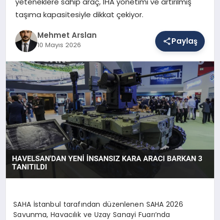
yeteneklere sahip araç, İHA yönetimi ve artırılmış
taşıma kapasitesiyle dikkat çekiyor.
SAĞLIK
Mehmet Arslan
Paylaş
10 Mayıs 2026
EĞITIM
DÜNYA
YAŞAM
SAHA İstanbul tarafından düzenlenen SAHA 2026
Savunma, Havacılık ve Uzay Sanayi Fuarı’nda