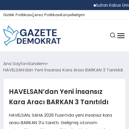
Sultan Kabus Üniversit
Gizlilik Politikası
Çerez Politikası
Künye
İletişim
GÜNDEM
Ana Sayfa
Gündem
HAVELSAN’dan Yeni İnsansız Kara Aracı BARKAN 3 Tanıtıldı
EKONOMI
HAVELSAN’dan Yeni İnsansız
Kara Aracı BARKAN 3 Tanıtıldı
SPOR
HAVELSAN, SAHA 2026 Fuarı’nda yeni insansız kara
aracı BARKAN 3’ü tanıttı. Gelişmiş otonom
MAGAZIN