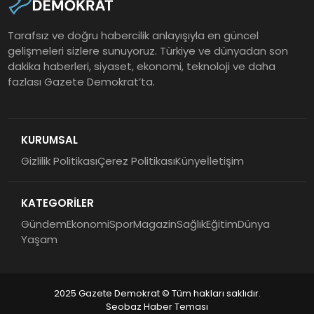
Tarafsız ve doğru habercilik anlayışıyla en güncel
gelişmeleri sizlere sunuyoruz. Türkiye ve dünyadan son
dakika haberleri, siyaset, ekonomi, teknoloji ve daha
fazlası Gazete Demokrat’ta.
KURUMSAL
Gizlilik Politikası
Çerez Politikası
Künye
İletişim
KATEGORİLER
Gündem
Ekonomi
Spor
Magazin
Sağlık
Eğitim
Dünya
Yaşam
2025 Gazete Demokrat © Tüm hakları saklıdır.
Seobaz Haber Teması