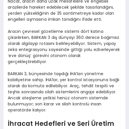
Nacar, aracın daha uzak mesafelere ve engebeli
arazilerde hareket edebilecek şekilde tasarlandığını,
yerden yüksekliğinin de 35 santimetreye kadar olan
engelleri aşmasına imkan tanıdığını ifade etti.
Aracın çevresel gözetleme sistemi dört katına
çıkarılırken, BARKAN 3 dış dünyayı 360 derece bağımsız
olarak algılayıp rotasını belirleyebiliyor. Sistem, yapay
zeka entegrasyonu sayesinde gittiği yolu ezberleyerek
‘eve dönüş’ görevini otonom olarak
gerçekleştirebiliyor.
BARKAN 3, bünyesinde taşıdığı İHA’ları yönetme
kabiliyetine sahip. İHA’lar, yer kontrol istasyonuna bağlı
olarak da komuta edilebiliyor. Araç, tehdit tespiti ve
teşhis sonrasında silah sistemlerini angaje edebiliyor.
Ancak ateşleme yetkisi henüz otonom sistemde
bulunmuyor; son karar ve silah kontrolü insan
operatörde kalıyor.
İhracat Hedefleri ve Seri Üretim