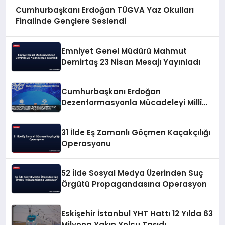
Cumhurbaşkanı Erdoğan TÜGVA Yaz Okulları
Finalinde Gençlere Seslendi
Emniyet Genel Müdürü Mahmut
Demirtaş 23 Nisan Mesajı Yayınladı
Cumhurbaşkanı Erdoğan
Dezenformasyonla Mücadeleyi Millî
Güvenlik Sorunu Saydı
31 İlde Eş Zamanlı Göçmen Kaçakçılığı
Operasyonu
52 İlde Sosyal Medya Üzerinden Suç
Örgütü Propagandasına Operasyon
Eskişehir İstanbul YHT Hattı 12 Yılda 63
Milyona Yakın Yolcu Taşıdı