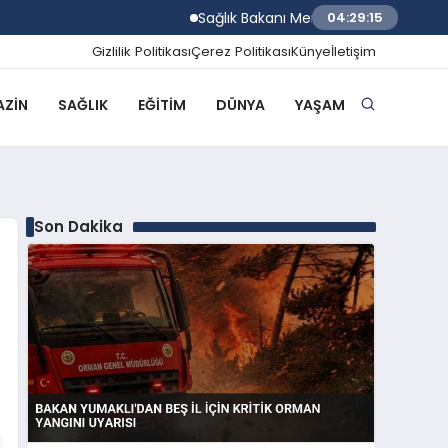
Sağlık Bakanı Memişoğlu Rize Şehir Hasta
04:29:16
Gizlilik Politikası
Çerez Politikası
Künye
İletişim
ZIN
SAĞLIK
EĞITIM
DÜNYA
YAŞAM
Son Dakika