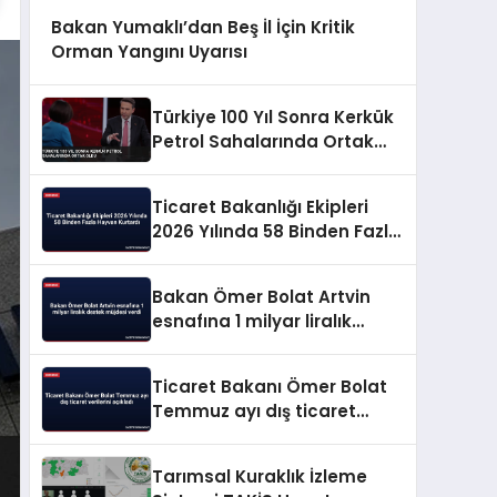
Bakan Yumaklı’dan Beş İl İçin Kritik
Orman Yangını Uyarısı
Türkiye 100 Yıl Sonra Kerkük
Petrol Sahalarında Ortak
Oldu
Ticaret Bakanlığı Ekipleri
2026 Yılında 58 Binden Fazla
Hayvan Kurtardı
Bakan Ömer Bolat Artvin
esnafına 1 milyar liralık
destek müjdesi verdi
Ticaret Bakanı Ömer Bolat
Temmuz ayı dış ticaret
verilerini açıkladı
Tarımsal Kuraklık İzleme