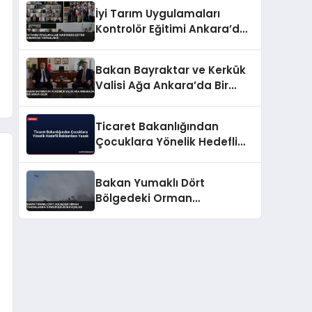
İyi Tarım Uygulamaları
Kontrolör Eğitimi Ankara’da
Tamamlandı
Bakan Bayraktar ve Kerkük
Valisi Ağa Ankara’da Bir
Araya Geldi
Ticaret Bakanlığından
Çocuklara Yönelik Hedefli
Reklamlara Yasak
Bakan Yumaklı Dört
Bölgedeki Orman
Yangınlarının
Söndürüldüğünü Açıkladı