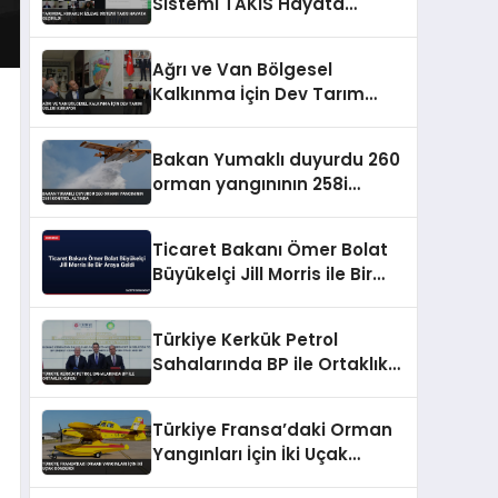
Sistemi TAKİS Hayata
Geçirildi
Ağrı ve Van Bölgesel
Kalkınma İçin Dev Tarım
Üsleri Kuruyor
Bakan Yumaklı duyurdu 260
orman yangınının 258i
kontrol altında
Ticaret Bakanı Ömer Bolat
Büyükelçi Jill Morris ile Bir
Araya Geldi
Türkiye Kerkük Petrol
Sahalarında BP ile Ortaklık
Kurdu
Türkiye Fransa’daki Orman
Yangınları İçin İki Uçak
Gönderdi