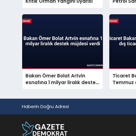
Kritik Orman Yangını Uyarısı
Petrol Sa
Bakan Ömer Bolat Artvin
Ticaret B
esnafına 1 milyar liralık destek
Temmuz ay
müjdesi verdi
verilerini
Haberin Doğru Adresi