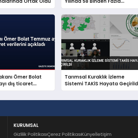
halarında Ortak Oldu
Yılında 58 Binden Fazla
Hayvan Kurtardı
akanı Ömer Bolat
Tarımsal Kuraklık İzleme
ı dış ticaret
Sistemi TAKİS Hayata Geçirild
 açıkladı
KURUMSAL
Gizlilik Politikası
Çerez Politikası
Künye
İletişim