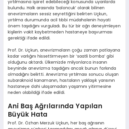
yırtılmasına işaret edebileceği konusunda uyarılarda
bulundu. Halk arasında ‘baloncuk’ olarak bilinen
anevrizmaların sessiz seyrettiğini belirten Uçkun,
yırtılma durumunda acil tıbbi müdahalenin hayati
önem taşıdığını vurguladı. Bu tür bir ağrı deneyimleyen
kişilerin vakit kaybetmeden hastaneye başvurması
gerektiği ifade edildi.
Prof. Dr. Uçkun, anevrizmaların çoğu zaman patlayana
kadar varlığını hissettirmeyen bir ‘saatli bomba’ gibi
olduğunu aktardı. Ülkemizde milyonlarca insanın
beyninde anevrizma taşıdığını ancak bunun farkında
olmadığını belirtti. Anevrizma yırtılması sonucu oluşan
subaraknoid kanamanın, hastaların yaklaşık yarısının
hastaneye dahi ulaşamadan yaşamını yitirmesine
neden olabildiği ifade edildi.
Ani Baş Ağrılarında Yapılan
Büyük Hata
Prof. Dr. Özhan Merzuk Uçkun, her baş ağrısının
anevrizma şüphesi taşımadığını ancak ağrının düzeyi