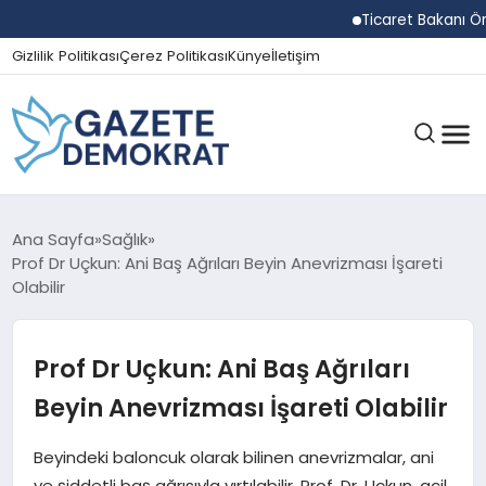
Ticaret Bakanı Ömer B
Gizlilik Politikası
Çerez Politikası
Künye
İletişim
GÜNDEM
Ana Sayfa
Sağlık
Prof Dr Uçkun: Ani Baş Ağrıları Beyin Anevrizması İşareti
Olabilir
EKONOMI
Prof Dr Uçkun: Ani Baş Ağrıları
SPOR
Beyin Anevrizması İşareti Olabilir
Beyindeki baloncuk olarak bilinen anevrizmalar, ani
MAGAZIN
ve şiddetli baş ağrısıyla yırtılabilir. Prof. Dr. Uçkun, acil