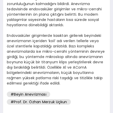
zorunluluğunun kalmadığını bildirdi. Anevrizma
tedavisinde endovasküler girişimler ve mikro-cerrahi
yöntemlerinin ön plana çıktığını belirtti. Bu modern
yaklaşımlar sayesinde hastaların kısa sürede sosyal
hayatlarına dönebildiği aktarıldı.
Endovasküler girişimlerde kasıktan girilerek beyindeki
anevrizmanın içeriden ‘koil’ adı verilen tellerle veya
özel stentlerle kapatıldığı anlatıldı. Bazı kompleks
anevrizmalarda ise mikro-cerrahi yönteminin devreye
girdiği, bu yöntemde mikroskop altında anevrizmanın
boynuna küçük bir titanyum klips yerleştirilerek devre
dışı bırakıldığı belirtildi. Özellikle A1 ve AComA
bölgelerindeki anevrizmaların, küçük boyutlarına
rağmen yüksek patlama riski taşıdığı ve titizlikle takip
edilmesi gerektiği ifade edildi.
#Beyin Anevrizması
#Prof. Dr. Özhan Merzuk Uçkun