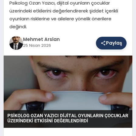
Psikolog Ozan Yazıcı, dijital oyunların çocuklar
üzerindeki etkilerini değerlendirerek şiddet içerikli
oyunların risklerine ve ailelere yönelik önerilere
SAĞLIK
değindi.
Mehmet Arslan
EĞITIM
Paylaş
25 Nisan 2026
DÜNYA
YAŞAM