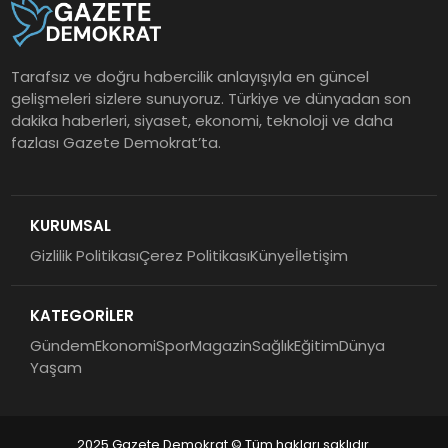
Tarafsız ve doğru habercilik anlayışıyla en güncel
gelişmeleri sizlere sunuyoruz. Türkiye ve dünyadan son
dakika haberleri, siyaset, ekonomi, teknoloji ve daha
fazlası Gazete Demokrat’ta.
KURUMSAL
Gizlilik Politikası
Çerez Politikası
Künye
İletişim
KATEGORİLER
Gündem
Ekonomi
Spor
Magazin
Sağlık
Eğitim
Dünya
Yaşam
2025 Gazete Demokrat © Tüm hakları saklıdır.