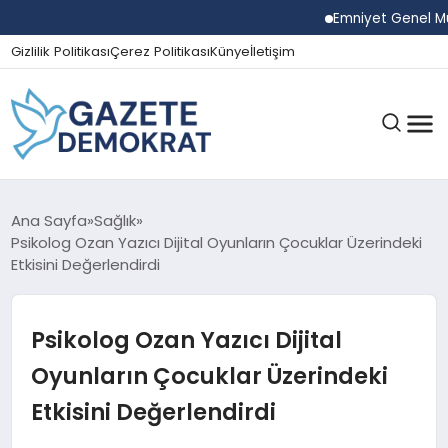
Emniyet Genel Müdürü
Gizlilik Politikası
Çerez Politikası
Künye
İletişim
GÜNDEM
Ana Sayfa
Sağlık
Psikolog Ozan Yazıcı Dijital Oyunların Çocuklar Üzerindeki
Etkisini Değerlendirdi
EKONOMI
Psikolog Ozan Yazıcı Dijital
SPOR
Oyunların Çocuklar Üzerindeki
Etkisini Değerlendirdi
MAGAZIN