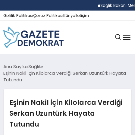
Sağlık Bakanı Memişo
Gizlilik Politikası
Çerez Politikası
Künye
İletişim
GÜNDEM
Ana Sayfa
Sağlık
Eşinin Nakil İçin Kilolarca Verdiği Serkan Uzuntürk Hayata
Tutundu
EKONOMI
Eşinin Nakil İçin Kilolarca Verdiği
SPOR
Serkan Uzuntürk Hayata
Tutundu
MAGAZIN