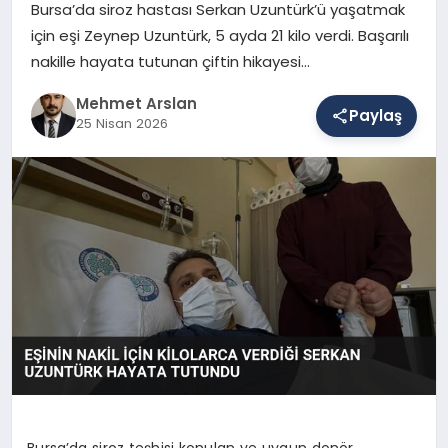
Bursa’da siroz hastası Serkan Uzuntürk’ü yaşatmak
için eşi Zeynep Uzuntürk, 5 ayda 21 kilo verdi. Başarılı
nakille hayata tutunan çiftin hikayesi…
SAĞLIK
Mehmet Arslan
Paylaş
25 Nisan 2026
EĞITIM
DÜNYA
YAŞAM
Bursa’da siroz teşhisi konulan ve uygun donör