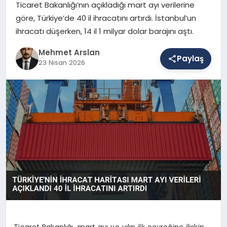
Ticaret Bakanlığı’nın açıkladığı mart ayı verilerine
göre, Türkiye’de 40 il ihracatını artırdı. İstanbul’un
ihracatı düşerken, 14 il 1 milyar dolar barajını aştı.
SAĞLIK
Mehmet Arslan
Paylaş
23 Nisan 2026
EĞITIM
DÜNYA
YAŞAM
Ticaret Bakanlığı, mart ayı ve yılın ilk çeyreğine ilişkin