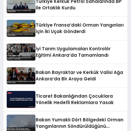
Türkiye Kerkük Petrol Sahalarında BP
ile Ortaklık Kurdu
Türkiye Fransa’daki Orman Yangınları
İçin İki Uçak Gönderdi
İyi Tarım Uygulamaları Kontrolör
Eğitimi Ankara’da Tamamlandı
Bakan Bayraktar ve Kerkük Valisi Ağa
Ankara’da Bir Araya Geldi
Ticaret Bakanlığından Çocuklara
Yönelik Hedefli Reklamlara Yasak
Bakan Yumaklı Dört Bölgedeki Orman
Yangınlarının Söndürüldüğünü