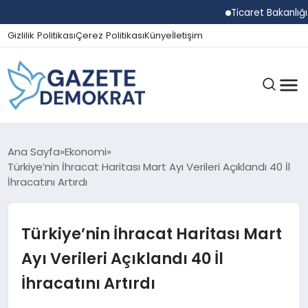
Ticaret Bakanlığı Eki
Gizlilik Politikası
Çerez Politikası
Künye
İletişim
GÜNDEM
Ana Sayfa
Ekonomi
Türkiye’nin İhracat Haritası Mart Ayı Verileri Açıklandı 40 İl
İhracatını Artırdı
EKONOMI
Türkiye’nin İhracat Haritası Mart
SPOR
Ayı Verileri Açıklandı 40 İl
İhracatını Artırdı
MAGAZIN