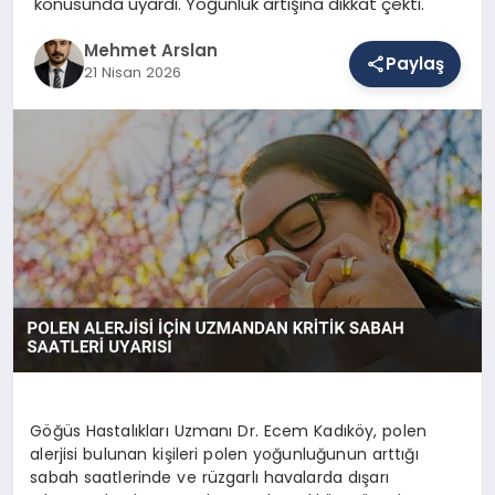
konusunda uyardı. Yoğunluk artışına dikkat çekti.
Mehmet Arslan
Paylaş
SAĞLIK
21 Nisan 2026
EĞITIM
DÜNYA
YAŞAM
Göğüs Hastalıkları Uzmanı Dr. Ecem Kadıköy, polen
alerjisi bulunan kişileri polen yoğunluğunun arttığı
sabah saatlerinde ve rüzgarlı havalarda dışarı