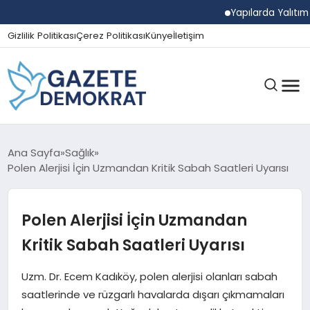
Yapılarda Yalıtım Ve
Gizlilik Politikası
Çerez Politikası
Künye
İletişim
GÜNDEM
Ana Sayfa
Sağlık
Polen Alerjisi İçin Uzmandan Kritik Sabah Saatleri Uyarısı
EKONOMI
Polen Alerjisi İçin Uzmandan
Kritik Sabah Saatleri Uyarısı
SPOR
Uzm. Dr. Ecem Kadıköy, polen alerjisi olanları sabah
saatlerinde ve rüzgarlı havalarda dışarı çıkmamaları
MAGAZIN