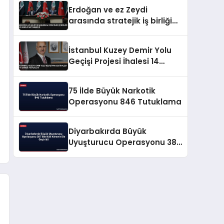
Erdoğan ve ez Zeydi
arasında stratejik iş birliği
ve enerji mutabakatı
İstanbul Kuzey Demir Yolu
Geçişi Projesi İhalesi 14
Ekimde Yapılacak
75 İlde Büyük Narkotik
Operasyonu 846 Tutuklama
Diyarbakırda Büyük
Uyuşturucu Operasyonu 387
Bin Kök Kenevir Ele Geçirildi