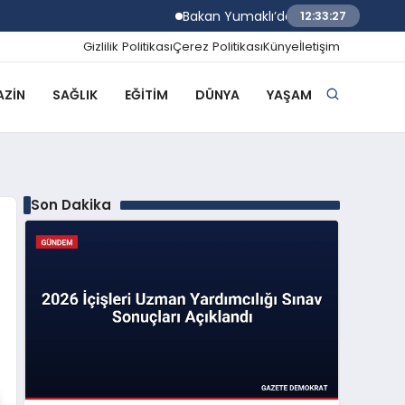
Bakan Yumaklı’dan Beş İl İçin Kritik Orman
12:33:28
Gizlilik Politikası
Çerez Politikası
Künye
İletişim
ZIN
SAĞLIK
EĞITIM
DÜNYA
YAŞAM
Son Dakika