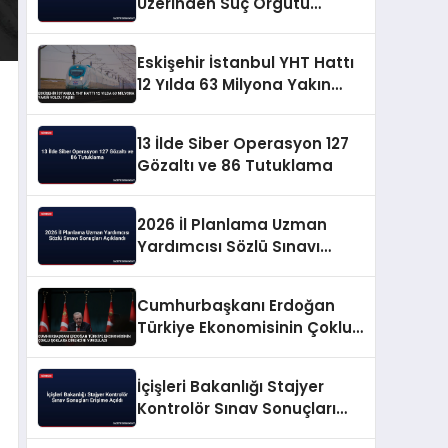
Üzerinden Suç Örgütü
Propagandasına
Operasyon
Eskişehir İstanbul YHT Hattı
12 Yılda 63 Milyona Yakın
Yolcu Taşıdı
13 İlde Siber Operasyon 127
Gözaltı ve 86 Tutuklama
2026 İl Planlama Uzman
Yardımcısı Sözlü Sınavı
Sonuçları Açıklandı
Cumhurbaşkanı Erdoğan
Türkiye Ekonomisinin Çoklu
Şoklara Direncini Vurguladı
İçişleri Bakanlığı Stajyer
Kontrolör Sınav Sonuçları
Erişime Açıldı