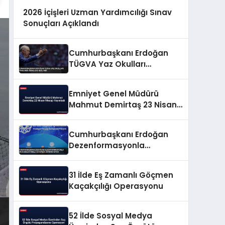
2026 İçişleri Uzman Yardımcılığı Sınav
Sonuçları Açıklandı
Cumhurbaşkanı Erdoğan
TÜGVA Yaz Okulları
Finalinde Gençlere Seslendi
Emniyet Genel Müdürü
Mahmut Demirtaş 23 Nisan
Mesajı Yayınladı
Cumhurbaşkanı Erdoğan
Dezenformasyonla
Mücadeleyi Millî Güvenlik
Sorunu Saydı
31 İlde Eş Zamanlı Göçmen
Kaçakçılığı Operasyonu
52 İlde Sosyal Medya