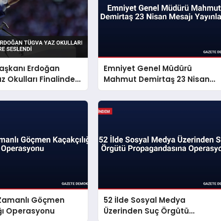
şkanı Erdoğan
Emniyet Genel Müdürü
 Okulları Finalinde
Mahmut Demirtaş 23 Nisan
Seslendi
Mesajı Yayınladı
ş Zamanlı Göçmen
52 İlde Sosyal Medya
ığı Operasyonu
Üzerinden Suç Örgütü