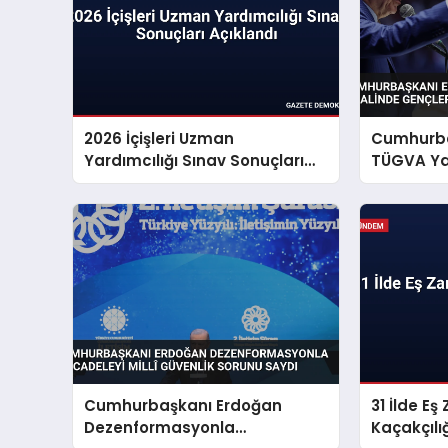
2026 İçişleri Uzman
Cumhurba
Yardımcılığı Sınav Sonuçları
TÜGVA Yaz
Açıklandı
Gençlere 
Cumhurbaşkanı Erdoğan
31 İlde E
Dezenformasyonla
Kaçakçıl