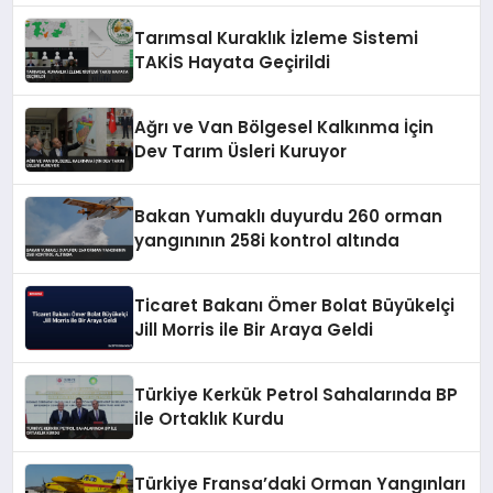
Tarımsal Kuraklık İzleme Sistemi
TAKİS Hayata Geçirildi
Ağrı ve Van Bölgesel Kalkınma İçin
Dev Tarım Üsleri Kuruyor
Bakan Yumaklı duyurdu 260 orman
yangınının 258i kontrol altında
Ticaret Bakanı Ömer Bolat Büyükelçi
Jill Morris ile Bir Araya Geldi
Türkiye Kerkük Petrol Sahalarında BP
ile Ortaklık Kurdu
Türkiye Fransa’daki Orman Yangınları