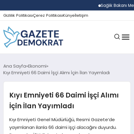
Sağlık Bakanı Memişoğ
Gizlilik Politikası
Çerez Politikası
Künye
İletişim
GÜNDEM
Ana Sayfa
Ekonomi
Kıyı Emniyeti 66 Daimi İşçi Alımı İçin İlan Yayımladı
EKONOMI
Kıyı Emniyeti 66 Daimi İşçi Alımı
İçin İlan Yayımladı
SPOR
Kıyı Emniyeti Genel Müdürlüğü, Resmi Gazete’de
yayımlanan ilanla 66 daimi işçi alacağını duyurdu.
MAGAZIN