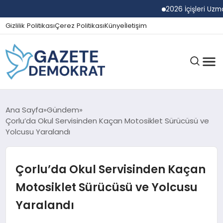
2026 İçişleri Uzman Ya
Gizlilik Politikası
Çerez Politikası
Künye
İletişim
GÜNDEM
Ana Sayfa
Gündem
Çorlu’da Okul Servisinden Kaçan Motosiklet Sürücüsü ve
Yolcusu Yaralandı
EKONOMI
Çorlu’da Okul Servisinden Kaçan
SPOR
Motosiklet Sürücüsü ve Yolcusu
Yaralandı
MAGAZIN