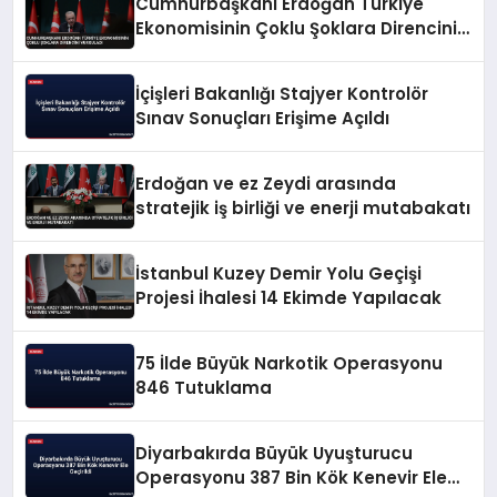
Cumhurbaşkanı Erdoğan Türkiye
Ekonomisinin Çoklu Şoklara Direncini
Vurguladı
İçişleri Bakanlığı Stajyer Kontrolör
Sınav Sonuçları Erişime Açıldı
Erdoğan ve ez Zeydi arasında
stratejik iş birliği ve enerji mutabakatı
İstanbul Kuzey Demir Yolu Geçişi
Projesi İhalesi 14 Ekimde Yapılacak
75 İlde Büyük Narkotik Operasyonu
846 Tutuklama
Diyarbakırda Büyük Uyuşturucu
Operasyonu 387 Bin Kök Kenevir Ele