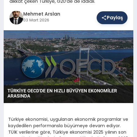
dikkat çeken Türkiye, G20’de de iddialı.
Mehmet Arslan
Paylaş
SAĞLIK
03 Mart 2026
EĞITIM
DÜNYA
YAŞAM
Türkiye ekonomisi, uygulanan ekonomik programlar ve
kaydedilen performansla büyümeye devam ediyor.
TÜİK verilerine göre, Türkiye ekonomisi 2025 yılının son