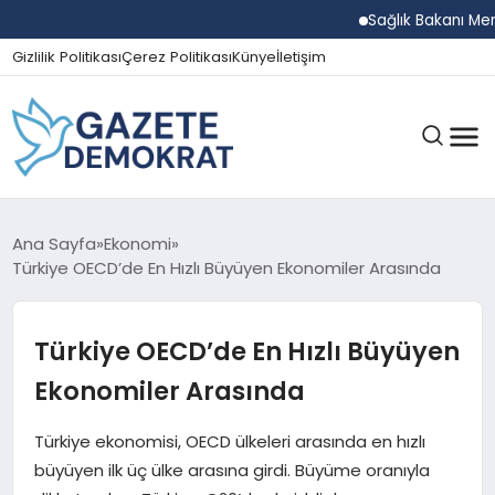
Sağlık Bakanı Memişoğl
Gizlilik Politikası
Çerez Politikası
Künye
İletişim
GÜNDEM
Ana Sayfa
Ekonomi
Türkiye OECD’de En Hızlı Büyüyen Ekonomiler Arasında
EKONOMI
Türkiye OECD’de En Hızlı Büyüyen
Ekonomiler Arasında
SPOR
Türkiye ekonomisi, OECD ülkeleri arasında en hızlı
büyüyen ilk üç ülke arasına girdi. Büyüme oranıyla
MAGAZIN